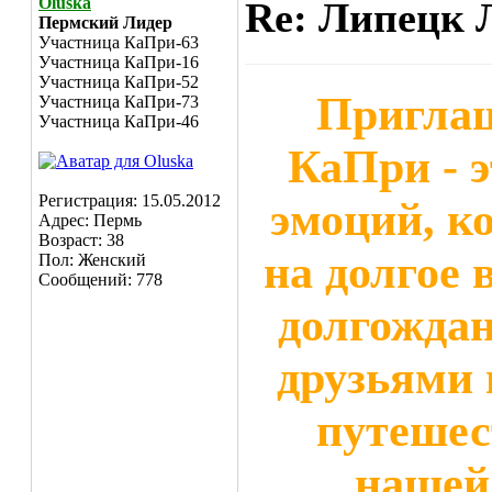
Oluska
Re: Липецк 
Пермский Лидер
Участница КаПри-63
Участница КаПри-16
Участница КаПри-52
Приглаш
Участница КаПри-73
Участница КаПри-46
КаПри - 
Регистрация: 15.05.2012
эмоций, к
Адрес: Пермь
Возраст: 38
на долгое 
Пол: Женский
Сообщений: 778
долгождан
друзьями 
путешес
нашей