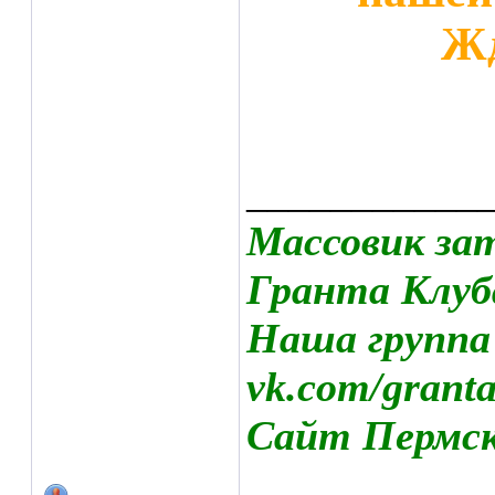
Жд
___________
Массовик за
Гранта Клуб
Наша группа
vk.com/grant
Сайт Пермско