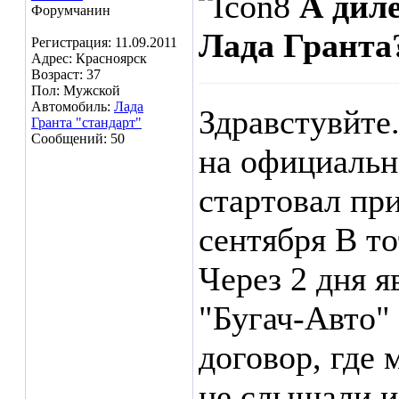
А диле
Форумчанин
Лада Гранта?
Регистрация: 11.09.2011
Адрес: Красноярск
Возраст: 37
Пол: Мужской
Автомобиль:
Лада
Здравстувйте.
Гранта "стандарт"
Сообщений: 50
на официаль
стартовал пр
сентября
В то
Через 2 дня я
"Бугач-Авто"
договор, где 
не слышали и