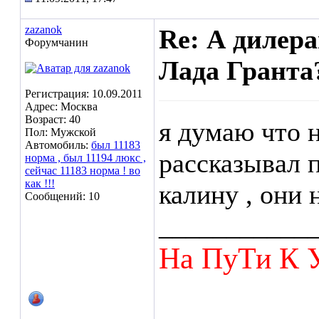
zazanok
Re: А дилера
Форумчанин
Лада Гранта?
Регистрация: 10.09.2011
Адрес: Москва
Возраст: 40
я думаю что 
Пол: Мужской
Автомобиль:
был 11183
рассказывал 
норма , был 11194 люкс ,
сейчас 11183 норма ! во
как !!!
калину , они н
Сообщений: 10
___________
На ПуТи К 