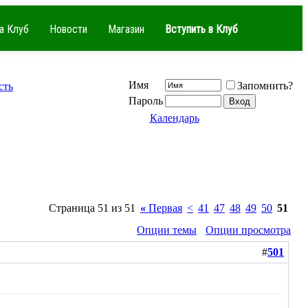
а Клуб
Новости
Магазин
Вступить в Клуб
Имя
Запомнить?
сть
Пароль
Календарь
Страница 51 из 51
«
Первая
<
41
47
48
49
50
51
Опции темы
Опции просмотра
#
501