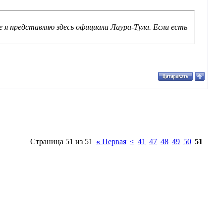
е я представляю здесь официала Лаура-Тула. Если есть
Страница 51 из 51
«
Первая
<
41
47
48
49
50
51