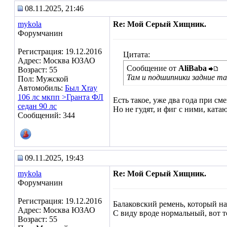
08.11.2025, 21:46
mykola
Re: Мой Серый Хищник.
Форумчанин
Регистрация: 19.12.2016
Цитата:
Адрес: Москва ЮЗАО
Сообщение от
AliBaba
Возраст: 55
Там и подшипники задние так
Пол: Мужской
Автомобиль:
Был Xray
106 лс мкпп >Гранта ФЛ
Есть такое, уже два года при с
седан 90 лс
Но не гудят, и фиг с ними, ката
Сообщений: 344
09.11.2025, 19:43
mykola
Re: Мой Серый Хищник.
Форумчанин
Регистрация: 19.12.2016
Балаковский ремень, который на
Адрес: Москва ЮЗАО
С виду вроде нормальный, вот т
Возраст: 55