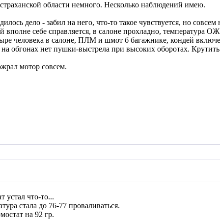
астраханской области немного. Несколько наблюдений имею.
дилось дело - забил на него, что-то такое чувствуется, но совсем
ей вполне себе справляется, в салоне прохладно, температура О
тыре человека в салоне, ПЛМ и шмот б багажнике, кондей включе
, на обгонах нет пушки-выстрела при высоких оборотах. Крутить
сожрал мотор совсем.
 устал что-то...
тура стала до 76-77 проваливаться.
мостат на 92 гр.