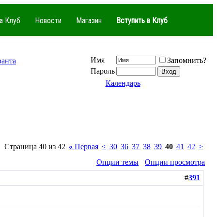
а Клуб
Новости
Магазин
Вступить в Клуб
Имя
Запомнить?
ранта
Пароль
Календарь
Страница 40 из 42
«
Первая
<
30
36
37
38
39
40
41
42
>
Опции темы
Опции просмотра
#
391