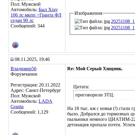
Пол: Мужской
Автомобиль:
Был Xray
Изображения
106 лс мкпп >Гранта ФЛ
седан 90 лс
20251108_1
Сообщений: 344
20251108_1
08.11.2025, 19:46
Владимир56
Re: Мой Серый Хищник.
Форумчанин
Регистрация: 20.11.2022
Цитата:
Адрес: Санкт-Петербург
приговорили ЗТЦ.
Пол: Мужской
Автомобиль:
LADA
Granta
На 18 тыс. км с новья (!) стали
Сообщений: 1,129
было. Добрался до тормозных ц
пыльники немного ЦИАТИМ-221 (в
детонация пропала почти. Успех