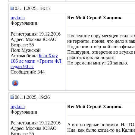
03.11.2025, 18:15
mykola
Re: Мой Серый Хищник.
Форумчанин
Регистрация: 19.12.2016
Последние пару месяцев стал за
Адрес: Москва ЮЗАО
интернеты, понял, что дело в з
Возраст: 55
Подцепив отвёрткой снял фиксат
Пол: Мужской
Пошкурил, отверстие во втулке п
Автомобиль:
Был Xray
работать как на новой!
106 лс мкпп >Гранта ФЛ
По времени минут 20 заняло.
седан 90 лс
Сообщений: 344
08.11.2025, 19:26
mykola
Re: Мой Серый Хищник.
Форумчанин
Регистрация: 19.12.2016
А вот и первые поломки. На ТО-
Адрес: Москва ЮЗАО
Нда, как было когда-то на Калин
Возраст: 55