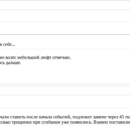
 себе...
мене колёс небольшой люфт отмечаю.
юсь дальше.
чали ставить после начала событий, подлежит замене через 45 тк
олько трещинки при сгибании уже появились. Взамен поставили 