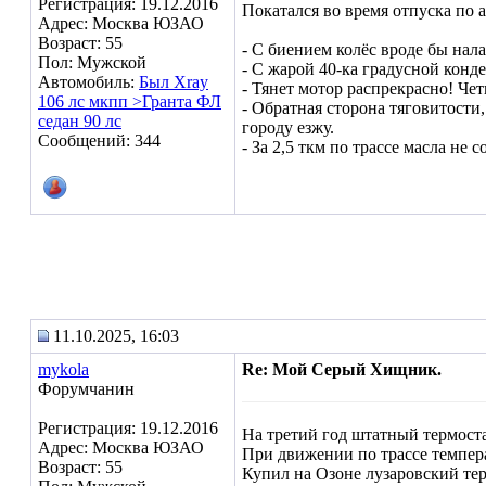
Регистрация: 19.12.2016
Покатался во время отпуска по 
Адрес: Москва ЮЗАО
Возраст: 55
- С биением колёс вроде бы нала
Пол: Мужской
- С жарой 40-ка градусной конд
Автомобиль:
Был Xray
- Тянет мотор распрекрасно! Че
106 лс мкпп >Гранта ФЛ
- Обратная сторона тяговитости
седан 90 лс
городу езжу.
Сообщений: 344
- За 2,5 ткм по трассе масла не 
11.10.2025, 16:03
mykola
Re: Мой Серый Хищник.
Форумчанин
Регистрация: 19.12.2016
На третий год штатный термостат
Адрес: Москва ЮЗАО
При движении по трассе темпера
Возраст: 55
Купил на Озоне лузаровский тер