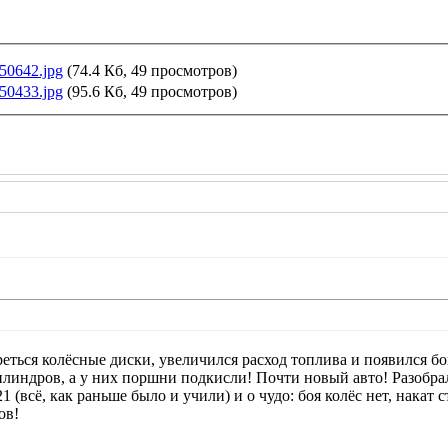
50642.jpg
(74.4 Кб, 49 просмотров)
50433.jpg
(95.6 Кб, 49 просмотров)
 греться колёсные диски, увеличился расход топлива и появился бо
илиндров, а у них поршни подкисли! Почти новый авто! Разоб
сё, как раньше было и учили) и о чудо: боя колёс нет, накат 
ов!