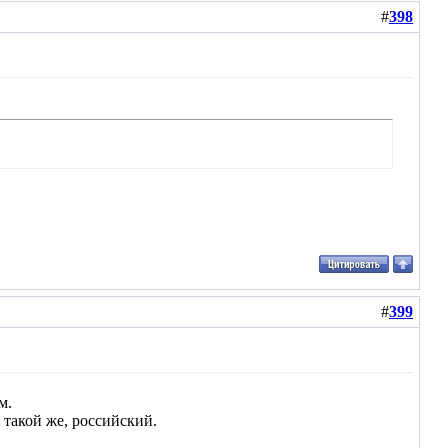
#
398
#
399
м.
такой же, российский.