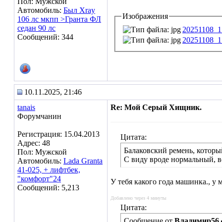
Пол: Мужской
Автомобиль:
Был Xray
Изображения
106 лс мкпп >Гранта ФЛ
седан 90 лс
20251108_1
Сообщений: 344
20251108_1
10.11.2025, 21:46
tanais
Re: Мой Серый Хищник.
Форумчанин
Регистрация: 15.04.2013
Цитата:
Адрес: 48
Балаковский ремень, который
Пол: Мужской
С виду вроде нормальный, в
Автомобиль:
Lada Granta
41-025, + лифтбек,
"комфорт"24
У тебя какого года машинка., у м
Сообщений: 5,213
Добавлено через 4 минуты
Цитата:
Сообщение от
Владимир56