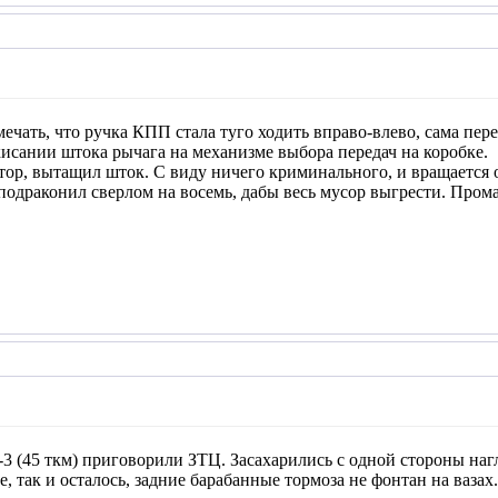
мечать, что ручка КПП стала туго ходить вправо-влево, сама пер
акисании штока рычага на механизме выбора передач на коробке.
ор, вытащил шток. С виду ничего криминального, и вращается от
одраконил сверлом на восемь, дабы весь мусор выгрести. Промаз
3 (45 ткм) приговорили ЗТЦ. Засахарились с одной стороны нагл
е, так и осталось, задние барабанные тормоза не фонтан на вазах.