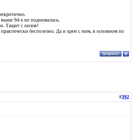
 некритично.
Ж выше 94-х не поднималась.
н. Тащит с низов!
 практически бесполезно. Да и хрен с ним, в основном по
#
392