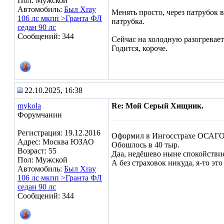
Пол: Мужской
Автомобиль:
Был Xray
Менять просто, через патрубок 
106 лс мкпп >Гранта ФЛ
патрубка.
седан 90 лс
Сообщений: 344
Сейчас на холодную разогревает
Годится, короче.
22.10.2025, 16:38
mykola
Re: Мой Серый Хищник.
Форумчанин
Регистрация: 19.12.2016
Оформил в Ингосстрахе ОСАГО
Адрес: Москва ЮЗАО
Обошлось в 40 тыр.
Возраст: 55
Даа, недёшево ныне спокойствие
Пол: Мужской
А без страховок никуда, я-то эт
Автомобиль:
Был Xray
106 лс мкпп >Гранта ФЛ
седан 90 лс
Сообщений: 344