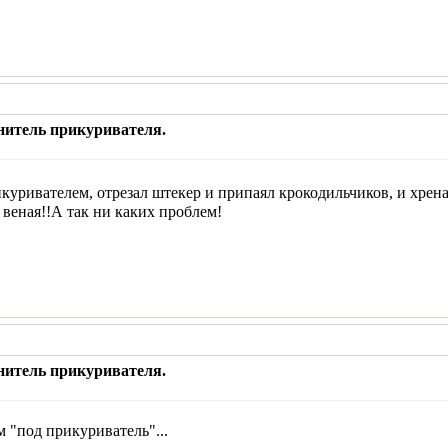
нитель прикуривателя.
с прикуривателем, отрезал штекер и припаял крокодильчиков, и 
 веная!!А так ни каких проблем!
нитель прикуривателя.
м "под прикуриватель"...