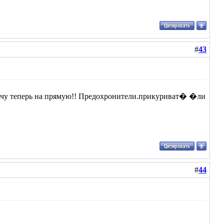
#
43
хреначу теперь на прямую!! Предохронители.прикуриват� �ли
#
44