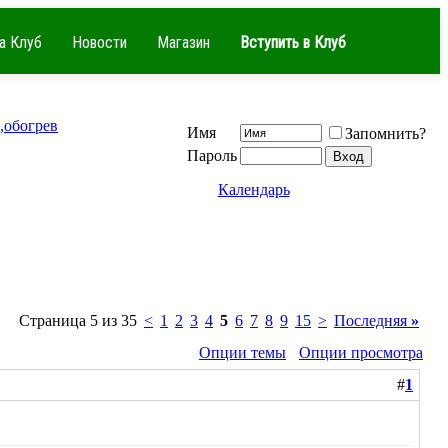
а Клуб
Новости
Магазин
Вступить в Клуб
,обогрев
Имя
Запомнить?
Пароль
Календарь
Страница 5 из 35
<
1
2
3
4
5
6
7
8
9
15
>
Последняя
»
Опции темы
Опции просмотра
#
1