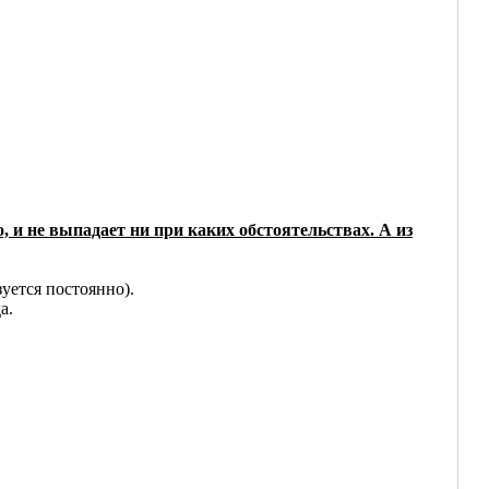
, и не выпадает ни при каких обстоятельствах. А из
уется постоянно).
а.