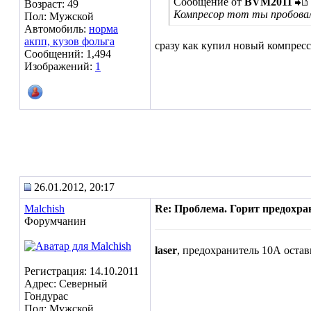
Сообщение от
BVM2011
Возраст: 49
Компресор тот ты пробовал
Пол: Мужской
Автомобиль:
норма
акпп, кузов фольга
сразу как купил новый компрессо
Сообщений: 1,494
Изображений:
1
26.01.2012, 20:17
Malchish
Re: Проблема. Горит предохра
Форумчанин
laser
, предохранитель 10А оста
Регистрация: 14.10.2011
Адрес: Северный
Гондурас
Пол: Мужской