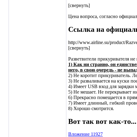
[свернуть]
Цена вопроса, согласно официал
Ссылка на официал
http://www.airline.su/product/Raz
[свернуть]
Разветвители прикуривателя не 
1) Как ни странно, он единств
него, в свою очередь - не выпа
2) Не коротит прикуриватель. Ле
3) Не разваливается на куски по
4) Имеет USB вход для зарядки 
5) Не мешает. Не перекрывает н
6) Прекрасно помещается в пря
7) Имеет длинный, гибкий провод
8) Хорошо смотрится.
Вот так вот как-то...
Вложение 11927