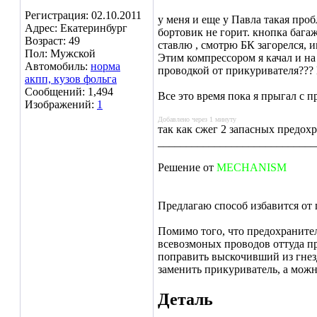
Регистрация: 02.10.2011
у меня и еще у Павла такая про
Адрес: Екатеринбург
бортовик не горит. кнопка бага
Возраст: 49
ставлю , смотрю БК загорелся, 
Пол: Мужской
Этим компрессором я качал и на
Автомобиль:
норма
проводкой от прикуривателя
акпп, кузов фольга
Сообщений: 1,494
Все это время пока я прыгал с п
Изображений:
1
Добавлено через 1 минуту
так как сжег 2 запасных предохр
____________________________
Решение от
MECHANISM
Предлагаю способ избавится от п
Помимо того, что предохранител
всевозмоных проводов оттуда пр
поправить выскочивший из гнезда
заменить прикуриватель, а можн
Деталь