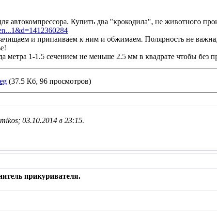
для автокомпрессора. Купить два "крокодила", не животного про
hmen...1&d=1412360284
зачищаем и припаиваем к ним и обжимаем. Полярность не важна
е!
а метра 1-1.5 сечением не меньше 2.5 мм в квадрате чтобы без п
eg
(37.5 Кб, 96 просмотров)
mikos; 03.10.2014 в
23:15
.
нитель прикуривателя.