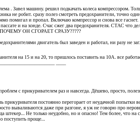
блема . Завел машину. решил подкачать колеса компрессором. То
жника не робит. сразу полез смотреть предохранители, точно оди
иммо помигал и пропал. Включаю компрессор и снова все гаснет.
 пассате и на хонде. Счас сжег два предохранителя. СТАС что де
??? ПОЧЕМУ ОН СГОРАЕТ СРАЗУ?????
редохранителями двигатель был заведен и работал, ни разу не за
анителя на 15 и на 20, то пришлось поставить на 10А. все работа
______________________ ____
роблем с прикуривателем раз и навсегда. Дёшево, просто, полезн
ь прикуривателя постоянно перегорает от неудачной попытки вс
осто вываливаются даже при разгоне, я уж не говорю про неровн
 штекер... Не только неудобно, но и опасно! Тем более, что на
о поступить проще...