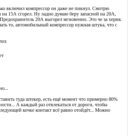
лько включил компрессор он даже не пикнул. Смотрю
н на 15А сгорел. Ну ладно думаю беру запасной на 20А,
 Предохранитель 20А выгорел мгновенно. Это че за херня.
лать то, автомобильный компрессор нужная штука, что с
глох
ет
о...
тавить туда штекер, есть ещё момент что примерно 80%
ости... А каждый раз отвлекаться от дороги, чтобы
 следующей кочке контакт всё равно отойдёт... Можно