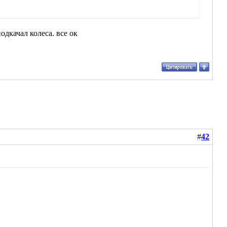
одкачал колеса. все ок
#
42