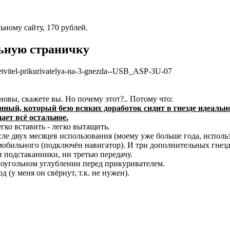
ьному сайту, 170 рублей.
ьную страничку
vetvitel-prikurivatelya-na-3-gnezda--USB_ASP-3U-07
новы, скажете вы. Но почему этот?.. Потому что:
енный, который безо всяких доработок сидит в гнезде идеально
дает всё остальное.
гко вставить - легко вытащить.
сле двух месяцев использования (моему уже больше года, использ
мобильного (подключён навигатор). И три дополнительных гнезд
и подстаканники, ни третью передачу.
моугольном углублении перед прикуривателем.
 (у меня он свёрнут, т.к. не нужен).