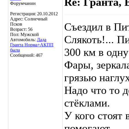
Re: Гранта, 
Форумчанин
Регистрация: 20.10.2012
Адрес: Солнечный
Съездил в Пи
Псков
Возраст: 56
Пол: Мужской
Слякоть!... П
Автомобиль:
Лада
Гранта Норма+АКПП
300 км в одну
была
Сообщений: 467
Фары, зеркал
грязью наглух
Надо что то 
стёклами.
У кого стоят 
помогают...