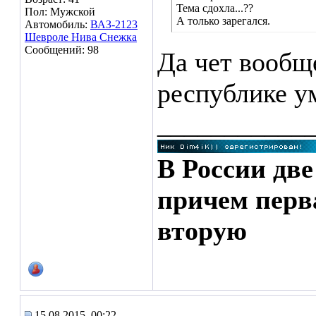
Тема сдохла...??
Пол: Мужской
А только зарегался.
Автомобиль:
ВАЗ-2123
Шевроле Нива Снежка
Сообщений: 98
Да чет вообщ
республике ум
___________
В России две
причем перв
вторую
15.08.2015, 00:22