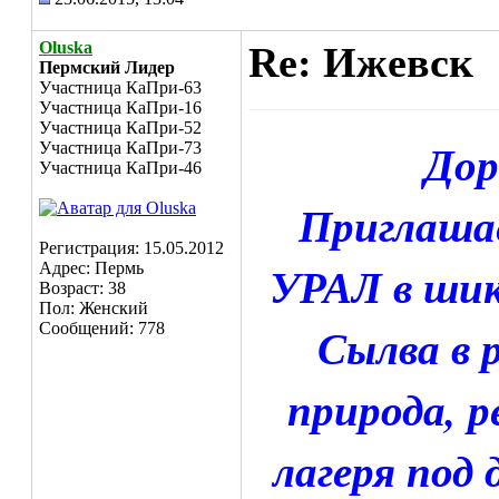
Oluska
Re: Ижевск
Пермский Лидер
Участница КаПри-63
Участница КаПри-16
Участница КаПри-52
Дор
Участница КаПри-73
Участница КаПри-46
Приглашае
Регистрация: 15.05.2012
УРАЛ в шик
Адрес: Пермь
Возраст: 38
Пол: Женский
Сылва в 
Сообщений: 778
природа, р
лагеря под 