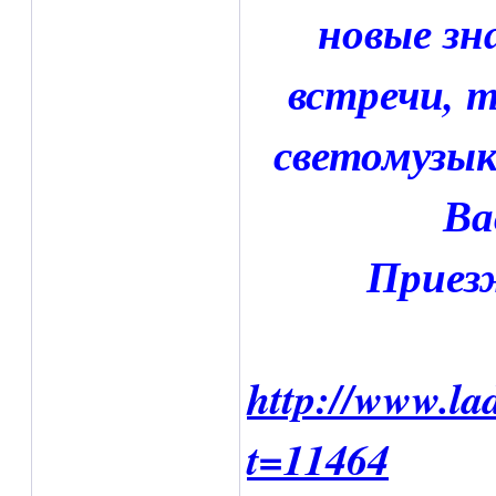
новые зн
встречи, 
светомузык
Ва
Приез
http://www.la
t=11464