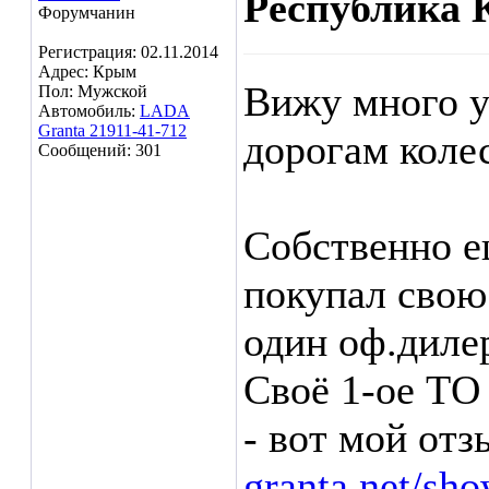
Республика 
Форумчанин
Регистрация: 02.11.2014
Адрес: Крым
Вижу много у
Пол: Мужской
Автомобиль:
LADA
Granta 21911-41-712
дорогам колес
Сообщений: 301
Собственно ещ
покупал свою
один оф.дилер
Своё 1-ое ТО
- вот мой отз
granta.net/sh