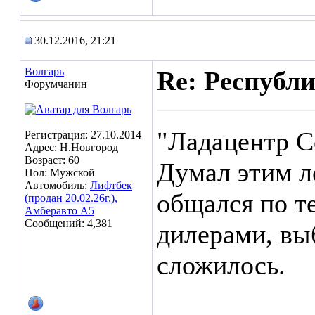
30.12.2016, 21:21
Волгарь
Re: Республ
Форумчанин
"Ладацентр С
Регистрация: 27.10.2014
Адрес: Н.Новгород
Возраст: 60
Думал этим л
Пол: Мужской
Автомобиль:
Лифтбек
общался по т
(продан 20.02.26г.),
Амберавто А5
Сообщений: 4,381
дилерами, вы
сложилось.