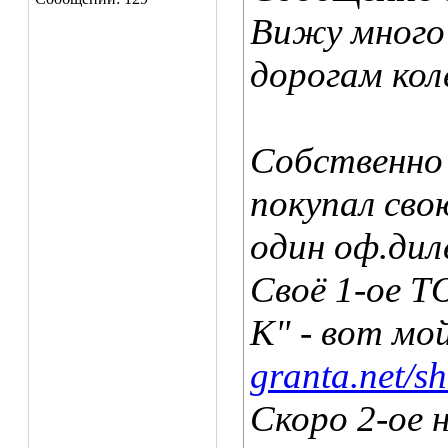
Вижу много
дорогам кол
Собственно 
покупал сво
один оф.дил
Своё 1-ое Т
К" - вот мо
granta.net/s
Скоро 2-ое 