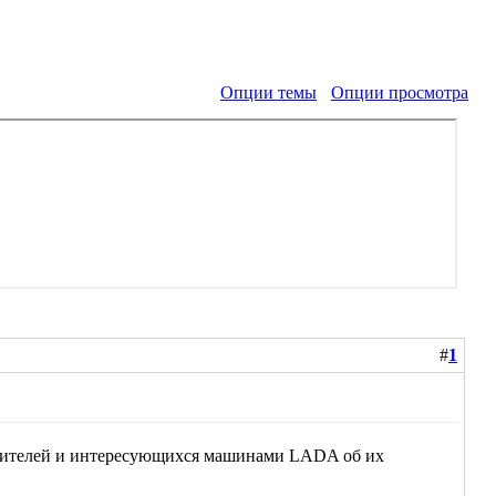
Опции темы
Опции просмотра
#
1
бителей и интересующихся машинами LADA об их