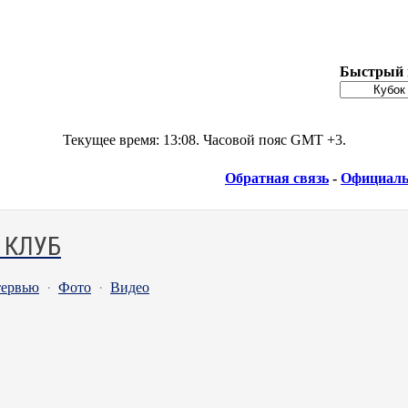
Быстрый 
Текущее время:
13:08
. Часовой пояс GMT +3.
Обратная связь
-
Официаль
 КЛУБ
ервью
·
Фото
·
Видео