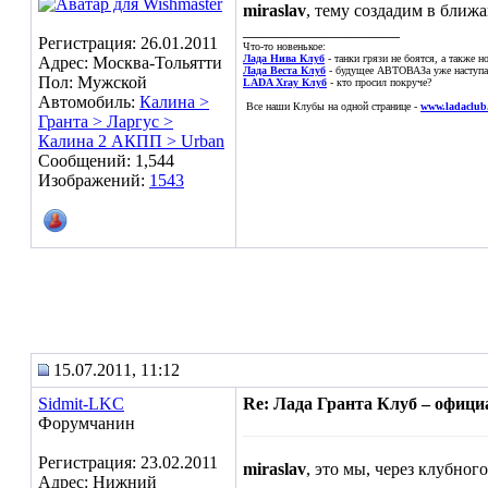
miraslav
, тему создадим в ближ
__________________
Регистрация: 26.01.2011
Что-то новенькое:
Лада Нива Клуб
- танки грязи не боятся, а также 
Адрес: Москва-Тольятти
Лада Веста Клуб
- будущее АВТОВАЗа уже наступае
Пол: Мужской
LADA Xray Клуб
- кто просил покруче?
Автомобиль:
Калина >
Все наши Клубы на одной странице -
www.ladaclub
Гранта > Ларгус >
Калина 2 АКПП > Urban
Сообщений: 1,544
Изображений:
1543
15.07.2011, 11:12
Sidmit-LKC
Re: Лада Гранта Клуб – офиц
Форумчанин
Регистрация: 23.02.2011
miraslav
, это мы, через клубного
Адрес: Нижний