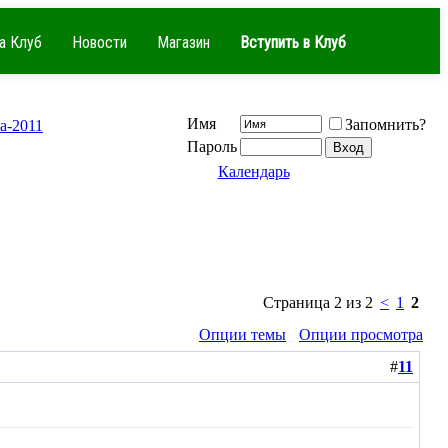
а Клуб
Новости
Магазин
Вступить в Клуб
Имя
Запомнить?
a-2011
Пароль
Календарь
Страница 2 из 2
<
1
2
Опции темы
Опции просмотра
#
11