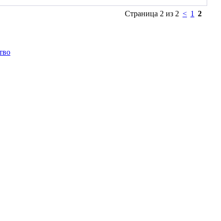
Страница 2 из 2
<
1
2
тво