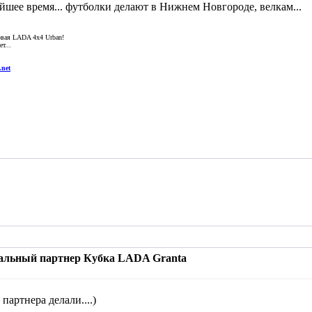
айшее время... футболки делают в Нижнем Новгороде, велкам...
новая LADA 4x4 Urban!
т...
.net
иальный партнер Кубка LADA Granta
 партнера делали....)