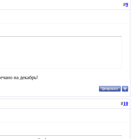
#
9
ечано на декабрь!
#
10