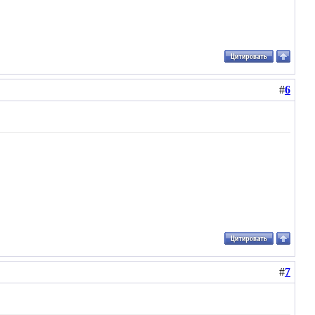
#
6
#
7