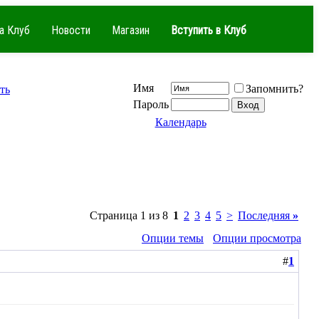
а Клуб
Новости
Магазин
Вступить в Клуб
Имя
Запомнить?
ть
Пароль
Календарь
Страница 1 из 8
1
2
3
4
5
>
Последняя
»
Опции темы
Опции просмотра
#
1