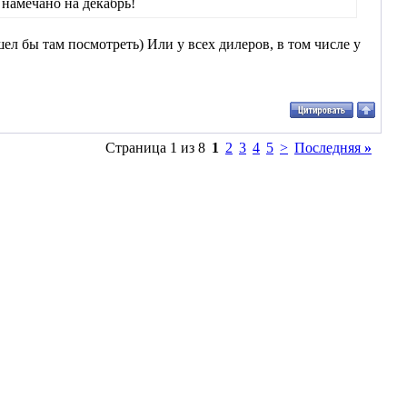
 намечано на декабрь!
ел бы там посмотреть) Или у всех дилеров, в том числе у
Страница 1 из 8
1
2
3
4
5
>
Последняя
»