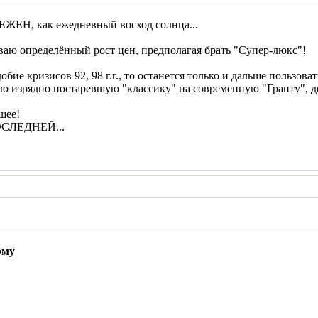
ЕЖЕН, как ежедневный восход солнца...
аю определённый рост цен, предполагая брать "Супер-люкс"!
бие кризисов 92, 98 г.г., то останется только и дальше пользоват
ою изрядно постаревшую "классику" на современную "Гранту", д
шее!
СЛЕДНЕЙ...
рму