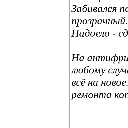
Забивался по
прозрачный.
Надоело - сд
На антифриз
любому слу
всё на ново
ремонта ко