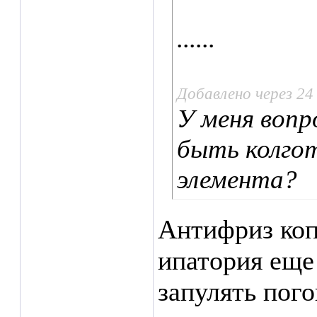
......
Добавлено через 2
У меня вопр
быть колго
элемента?
Антифриз коп
ипатория еще 
запулять пого