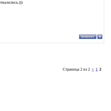
твалились.)))
Страница 2 из 2
<
1
2