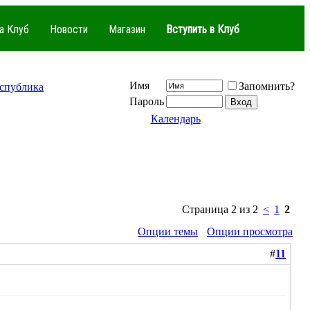
а Клуб
Новости
Магазин
Вступить в Клуб
Имя
Запомнить?
еспублика
Пароль
Календарь
Страница 2 из 2
<
1
2
Опции темы
Опции просмотра
#
11