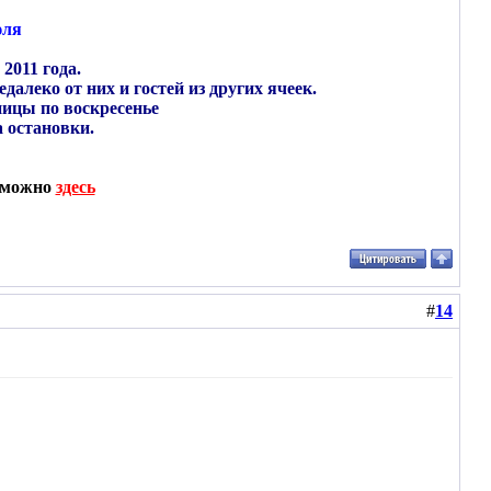
юля
2011 года.
леко от них и гостей из других ячеек.
ницы по воскресенье
 остановки.
о можно
здесь
#
14