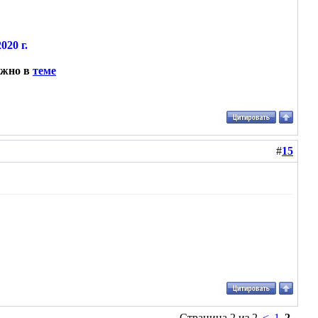
020 г.
ожно в
теме
#
15
Страница 2 из 2
<
1
2