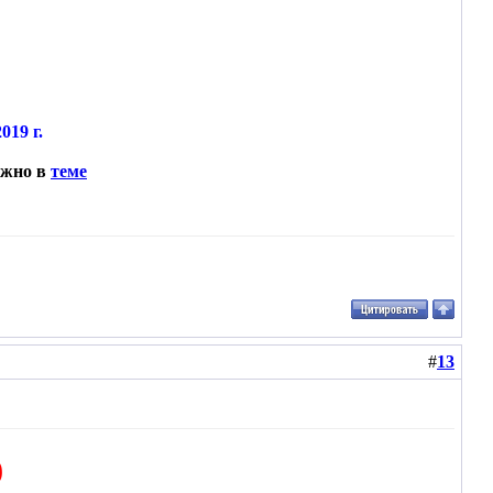
019 г.
ожно в
теме
#
13
9