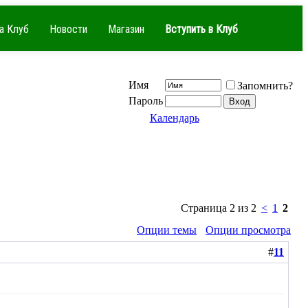
а Клуб
Новости
Магазин
Вступить в Клуб
Имя
Запомнить?
Пароль
Календарь
Страница 2 из 2
<
1
2
Опции темы
Опции просмотра
#
11