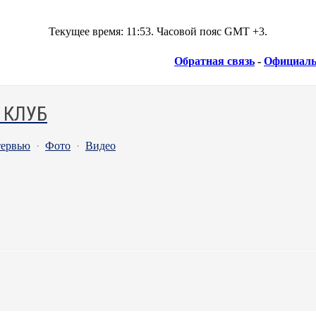
Текущее время:
11:53
. Часовой пояс GMT +3.
Обратная связь
-
Официаль
 КЛУБ
ервью
·
Фото
·
Видео