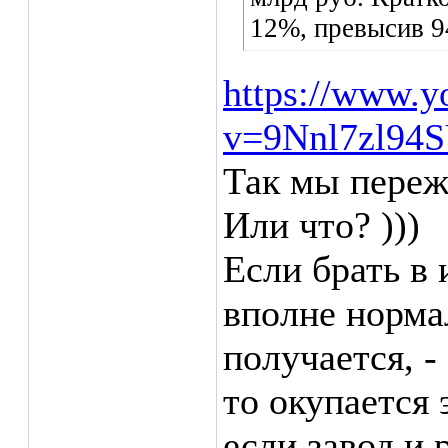
12%, превысив 9
https://www.y
v=9Nnl7zl94
Так мы переж
Или что? )))
Если брать в 
вполне нормал
получается, -
то окупается 
если завод и 