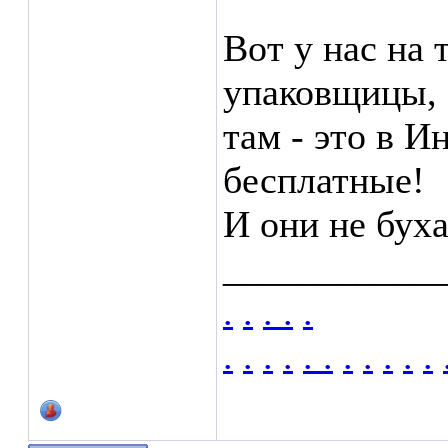
Вот у нас на 
упаковщицы,
там - это в И
бесплатные!
И они не буха
___________
.
.
.
.
.
.
.
.
.
.
.
.
.
.
.
.