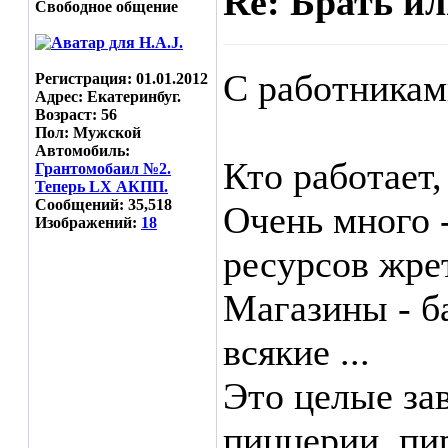
Re: Брать ил
Свободное общение
С работниками
Регистрация: 01.01.2012
Адрес: Екатеринбуг.
Возраст: 56
Пол: Мужской
Автомобиль:
Кто работает,
Грантомобаил №2.
Теперь LX АКПП.
Сообщений: 35,518
Очень много 
Изображений:
18
ресурсов жрет
Магазины - б
всякие ...
Это целые за
пиццерии, пи