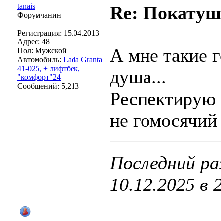
tanais
Re: Покатуш
Форумчанин
Регистрация: 15.04.2013
Адрес: 48
А мне такие г
Пол: Мужской
Автомобиль:
Lada Granta
41-025, + лифтбек,
душа...
"комфорт"24
Сообщений: 5,213
Респектирую 
не гомосячий 
Последний ра
10.12.2025 в