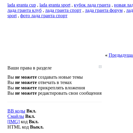
lada granta cup
,
lada granta sport
,
кубок лада гранта
,
новая ла
лада гранта клуб
,
лада гранта спорт
,
лада гранта форум
,
лад
sport
,
фото лада гранта спорт
«
Предыдущая
Ваши права в разделе
Вы
не можете
создавать новые темы
Вы
не можете
отвечать в темах
Вы
не можете
прикреплять вложения
Вы
не можете
редактировать свои сообщения
BB коды
Вкл.
Смайлы
Вкл.
[IMG]
код
Вкл.
HTML код
Выкл.