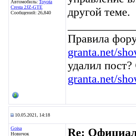
Автомобиль:
Toyota
Cresta 2JZ-GTE
другой теме.
Сообщений: 26,840
___________
Правила фор
granta.net/sh
удалил пост? 
granta.net/sh
10.05.2021, 14:18
Goisa
Re: Официа
Новичок