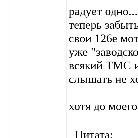
радует одно.
теперь забыть
свои 126е мо
уже "заводско
всякий ТМС и
слышать не хо
хотя до моего
Цитата: