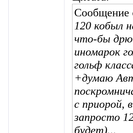
Сообщение
120 кобыл н
что-бы дрю
иномарок го
гольф класс
+думаю Авт
поскромничал
с приорой, 
запросто 12
будет)...