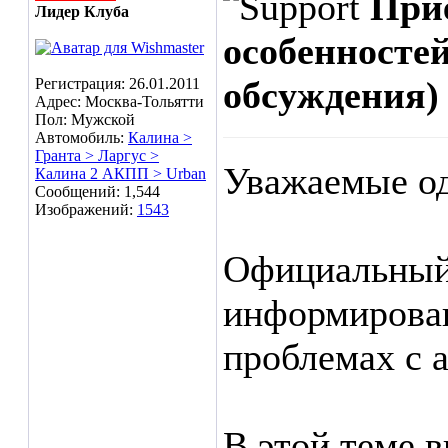
Прие
Лидер Клуба
особенносте
обсуждения)
Регистрация: 26.01.2011
Адрес: Москва-Тольятти
Пол: Мужской
Автомобиль:
Калина >
Гранта > Ларгус >
Уважаемые о
Калина 2 АКПП > Urban
Сообщений: 1,544
Изображений:
1543
Официальный 
информирова
проблемах с
В этой теме 