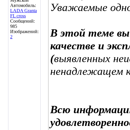
Мужской
Уважаемые одно
Автомобиль:
LADA Granta
FL cross
Сообщений:
985
В этой теме в
Изображений:
2
качестве и экс
(
выявленных неи
ненадлежащем ка
Всю информаци
удовлетворенн