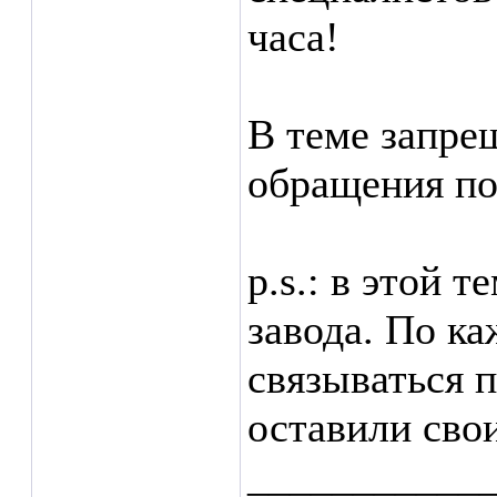
часа!
В теме запре
обращения по
p.s.: в этой 
завода. По к
связываться п
оставили сво
___________