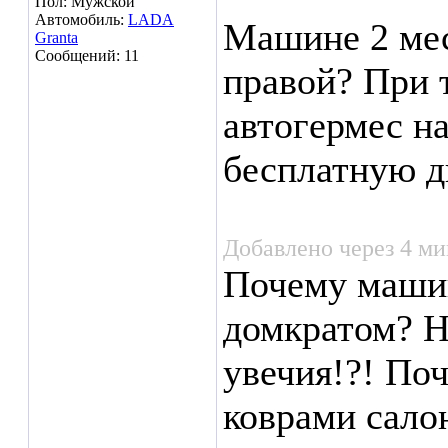
Пол: Мужской
Автомобиль:
LADA
Машине 2 мес
Granta
Сообщений: 11
правой? При 
автогермес н
бесплатную д
Добавлено через 4 м
Почему маши
домкратом? Н
увечия!?! По
коврами сало