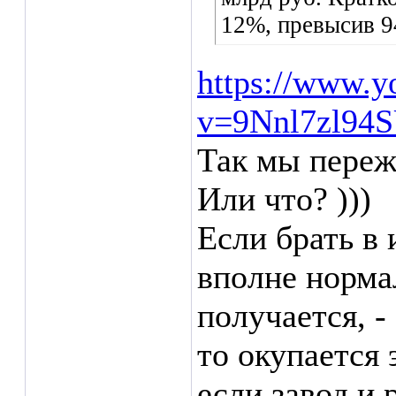
12%, превысив 9
https://www.y
v=9Nnl7zl94
Так мы переж
Или что? )))
Если брать в 
вполне нормал
получается, -
то окупается 
если завод и 