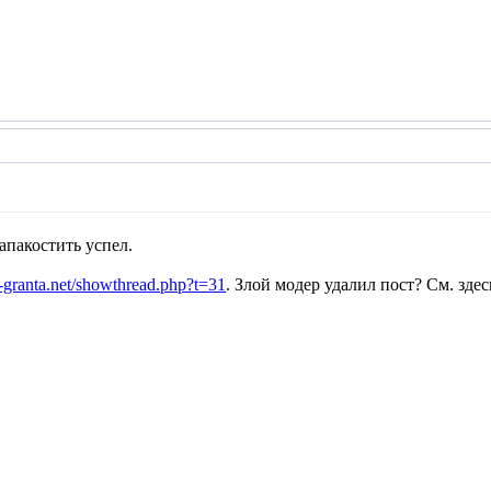
напакостить успел.
-granta.net/showthread.php?t=31
. Злой модер удалил пост? См. здес