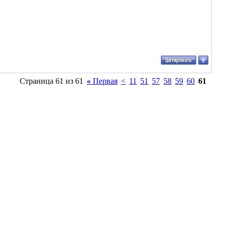
Страница 61 из 61
«
Первая
<
11
51
57
58
59
60
61