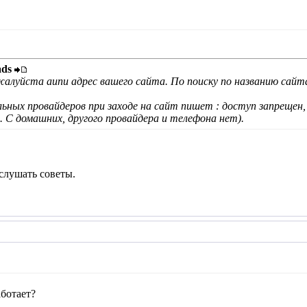
ads
луйста аипи адрес вашего сайта. По поиску по названию сайта 
льных провайдеров при заходе на сайт пишет : доступ запрещен
 С домашних, другого провайдера и телефона нет).
слушать советы.
аботает?