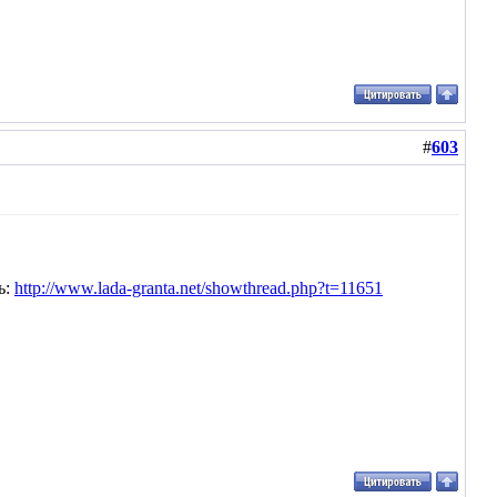
#
603
ь:
http://www.lada-granta.net/showthread.php?t=11651