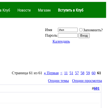
а Клуб
Новости
Магазин
Вступить в Клуб
Имя
Запомнить?
Пароль
Календарь
Страница 61 из 61
«
Первая
<
11
51
57
58
59
60
61
Опции темы
Опции просмотра
#
601