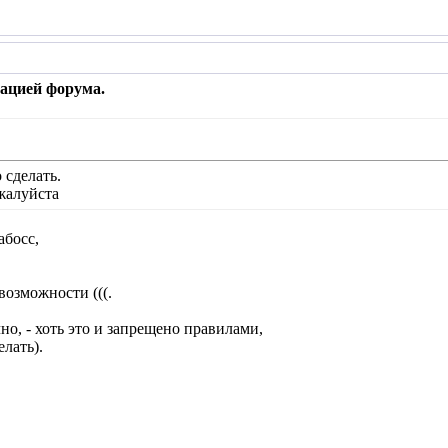
рацией форума.
 сделать.
жалуйста
абосс,
возможности (((.
но, - хоть это и запрещено правилами,
елать).