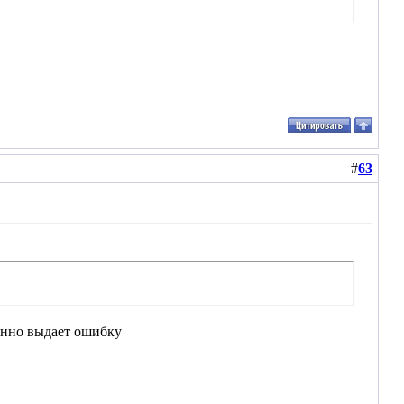
#
63
оянно выдает ошибку