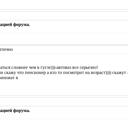
рацией форума.
итично
ться сложнее чем в гугле)))-автоваз все серьезно!
и скажу что пенсионер а кто то посмотрит на возраст)))) скажут -
виноват я
рацией форума.