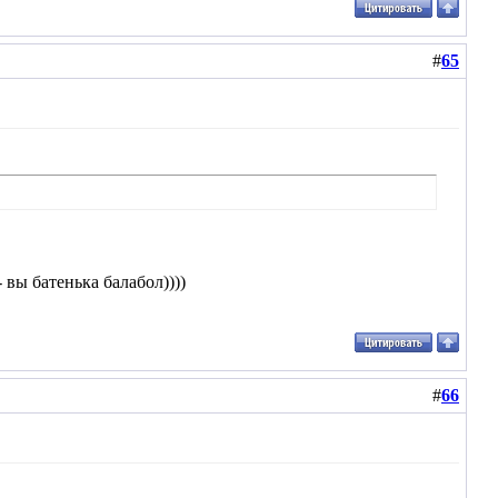
#
65
 вы батенька балабол))))
#
66