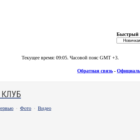
Быстрый 
Текущее время:
09:05
. Часовой пояс GMT +3.
Обратная связь
-
Официаль
 КЛУБ
ервью
·
Фото
·
Видео