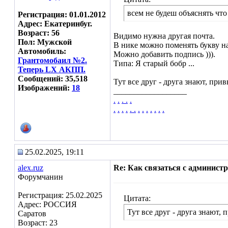
всем не будеш объяснять что
Регистрация: 01.01.2012
Адрес: Екатеринбуг.
Возраст: 56
Видимо нужна другая почта.
Пол: Мужской
В нике можно поменять букву на
Автомобиль:
Можно добавить подпись ))).
Грантомобаил №2.
Типа: Я старый бобр ...
Теперь LX АКПП.
Сообщений: 35,518
Тут все друг - друга знают, привы
Изображений:
18
__________________
.
.
.
.
.
.
.
.
.
.
.
.
.
.
.
.
.
.
25.02.2025, 19:11
alex.ruz
Re: Как связаться с админист
Форумчанин
Регистрация: 25.02.2025
Цитата:
Адрес: РОССИЯ
Тут все друг - друга знают, п
Саратов
Возраст: 23