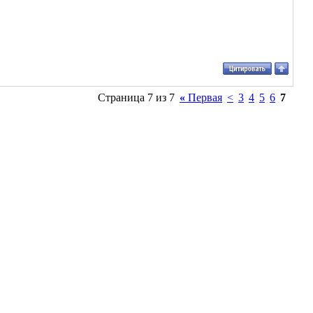
Страница 7 из 7
«
Первая
<
3
4
5
6
7