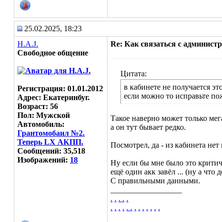
25.02.2025, 18:23
H.A.J.
Re: Как связаться с админист
Свободное общение
Цитата:
в кабинете не получается это
Регистрация: 01.01.2012
если можно то исправьте по
Адрес: Екатеринбуг.
Возраст: 56
Пол: Мужской
Такое наверно может только мег
Автомобиль:
а он тут бывает редко.
Грантомобаил №2.
Теперь LX АКПП.
Посмотрел, да - из кабинета нет 
Сообщений: 35,518
Изображений:
18
Ну если бы мне было это критич
ещё один акк завёл ... (ну а что д
С правильными данными.
__________________
.
.
.
.
.
.
.
.
.
.
.
.
.
.
.
.
.
.