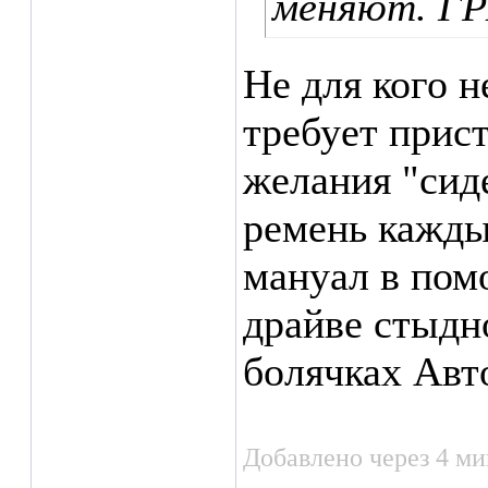
меняют. ГР
Не для кого н
требует прист
желания "сиде
ремень кажды
мануал в пом
драйве стыдн
болячках Авт
Добавлено через 4 м