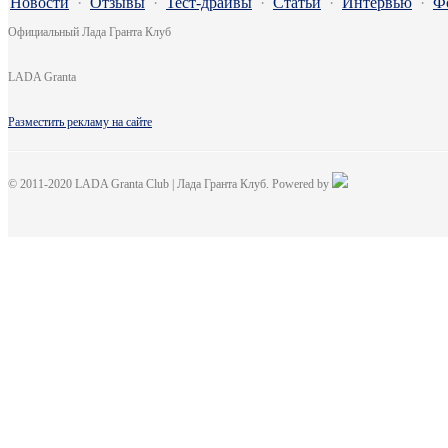
Новости
·
Отзывы
·
Тест-драйвы
·
Статьи
·
Интервью
·
Ф
Официальный Лада Гранта Клуб
LADA Granta
Разместить рекламу на сайте
© 2011-2020 LADA Granta Club | Лада Гранта Клуб. Powered by