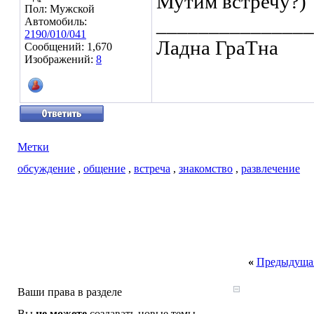
Мутим встречу?)
Пол: Мужской
_______________
Автомобиль:
2190/010/041
Ладна ГраТна
Сообщений: 1,670
Изображений:
8
Метки
обсуждение
,
общение
,
встреча
,
знакомство
,
развлечение
«
Предыдущая
Ваши права в разделе
Вы
не можете
создавать новые темы