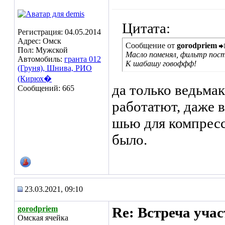
Цитата:
Регистрация: 04.05.2014
Адрес: Омск
Сообщение от
gorodpriem
Пол: Мужской
Масло поменял, фильтр пост
Автомобиль:
гранта 012
К шабашу говоффф!
(Груня), Шнива, РИО
(Кирюх�
да только ведьма
Сообщений: 665
работатют, даже 
шью для компресс
было.
23.03.2021, 09:10
gorodpriem
Re: Встреча уча
Омская ячейка