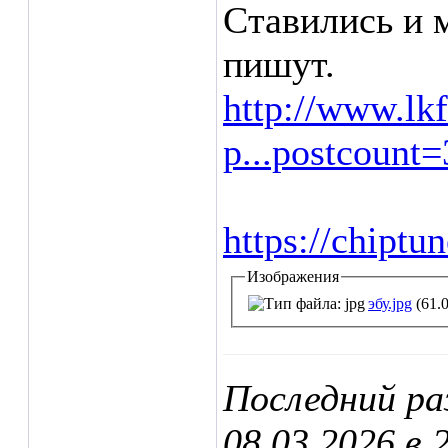
Ставились и 
пишут.
http://www.lk
p...postcount
https://chiptu
Изображения
эбу.jpg
(61.
Последний ра
08.03.2026 в