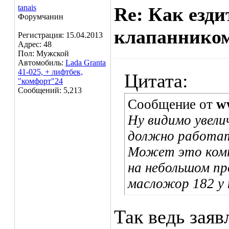
tanais
Re: Как езд
Форумчанин
клапаннико
Регистрация: 15.04.2013
Адрес: 48
Пол: Мужской
Автомобиль:
Lada Granta
41-025, + лифтбек,
Цитата:
"комфорт"24
Сообщений: 5,213
Сообщение от
w
Ну видимо увели
должно работа
Может это ком
на небольшом пр
масложор 182 у 
Так ведь заяв