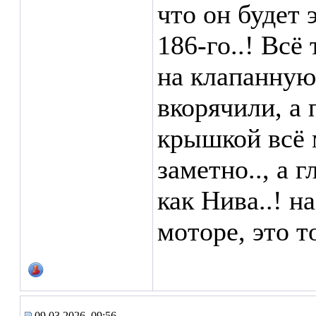
что он будет
186-го..! Всё
на клапанную
вкорячили, а 
крышкой всё 
заметно.., а 
как Нива..! н
моторе, это то
09.03.2026, 09:56