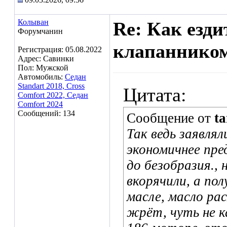
Колыван
Re: Как езд
Форумчанин
клапаннико
Регистрация: 05.08.2022
Адрес: Савинки
Пол: Мужской
Автомобиль:
Седан
Standart 2018, Cross
Цитата:
Comfort 2022, Седан
Comfort 2024
Сообщений: 134
Сообщение от
ta
Так ведь заявля
экономичнее пре
до безобразия.,
вкорячили, а пол
масле, масло рас
жрёт, чуть не ка