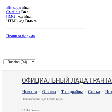
BB коды
Вкл.
Смайлы
Вкл.
[IMG]
код
Вкл.
HTML код
Выкл.
Правила форума
ОФИЦИАЛЬНЫЙ ЛАДА ГРАНТА
Новости
·
Отзывы
·
Тест-драйвы
·
Статьи
·
Инт
Официальный Лада Гранта Клуб
LADA Granta