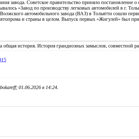
ания завода. Советское правительство приняло постановление о 
валось «Завод по производству легковых автомобилей в г. Толь
а Волжского автомобильного завода (ВАЗ) в Тольятти сошли пер
 автопрома и страны в целом. Выпуск первых «Жигулей» был пр
 общая история. История грандиозных замыслов, совместной ра
915
okareff; 01.06.2026 в
14:24
.