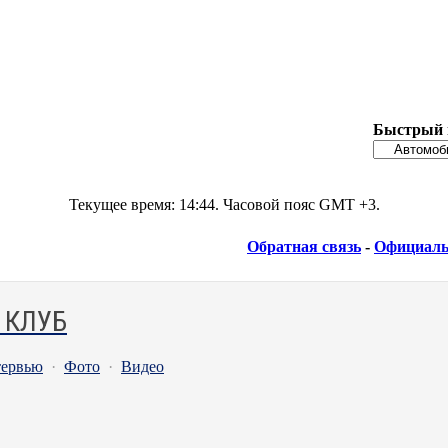
Быстрый 
Текущее время:
14:44
. Часовой пояс GMT +3.
Обратная связь
-
Официаль
 КЛУБ
ервью
·
Фото
·
Видео