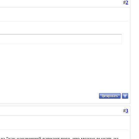
#
2
#
3
да "как наилучший вариант того, что можно выжать из