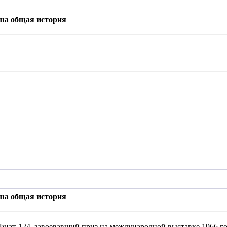
аша общая история
аша общая история
Фиат-124, завоевавший приз на международной выставке 1966 го