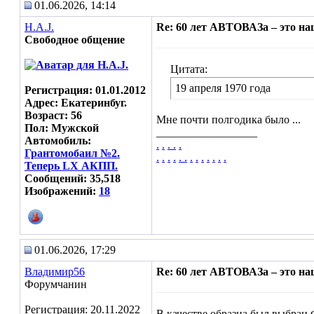
01.06.2026, 14:14
H.A.J.
Re: 60 лет АВТОВАЗа – это н
Свободное общение
Цитата:
19 апреля 1970 года
Регистрация: 01.01.2012
Адрес: Екатеринбуг.
Возраст: 56
Мне почти полгодика было ...
Пол: Мужской
__________________
Автомобиль:
.
.
.
.
.
Грантомобаил №2.
.
.
.
.
.
.
.
.
.
.
.
.
.
Теперь LX АКПП.
Сообщений: 35,518
Изображений:
18
01.06.2026, 17:29
Владимир56
Re: 60 лет АВТОВАЗа – это н
Форумчанин
Регистрация: 20.11.2022
В качестве образца был выбран 