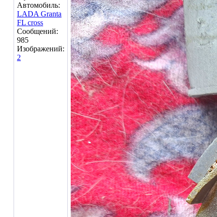
Автомобиль:
LADA Granta
FL cross
Сообщений:
985
Изображений:
2