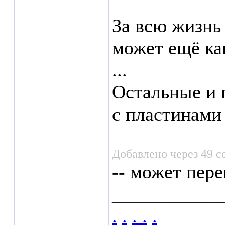
За всю жизнь
может ещё ка
...
Остальные и п
с пластинами 
Добавлено через 49 с
-- может пер
___________
.
.
.
.
.