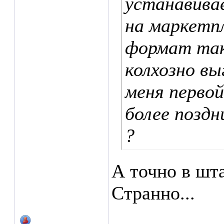
устанавива
на маркетпл
формат так
колхозно вы
меня перво
более поздн
?
А точно в шт
Странно...