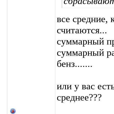
сбрасывают
все средние, 
считаются...
суммарный пр
суммарный ра
бенз.......
или у вас ест
среднее???