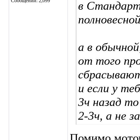
Сообщений: 2,099
в Стандарт
полновесной
а в обычной
от того пр
сбрасывают
и если у те
3ч назад т
2-3ч, а не з
Помимо моточ