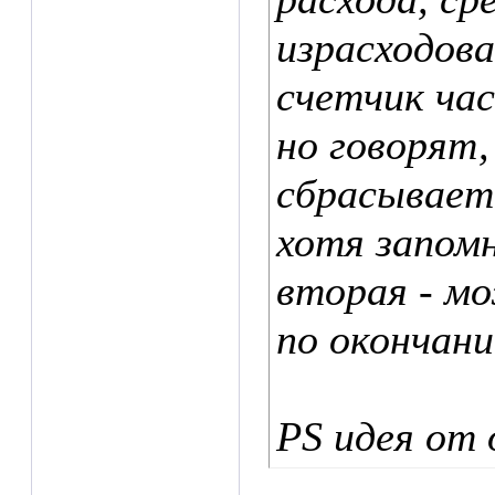
израсходова
счетчик часо
но говорят
сбрасываетс
хотя запом
вторая - мо
по окончани
PS идея от 