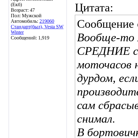
Цитата:
(Екб)
Возраст: 47
Пол: Мужской
Сообщение
Автомобиль:
219060
Стандарт(был), Vesta SW
Winter
Вообще-то 
Сообщений: 1,919
СРЕДНИЕ с
моточасов н
дурдом, есл
производите
сам сбрасыв
снимал.
В бортовичк