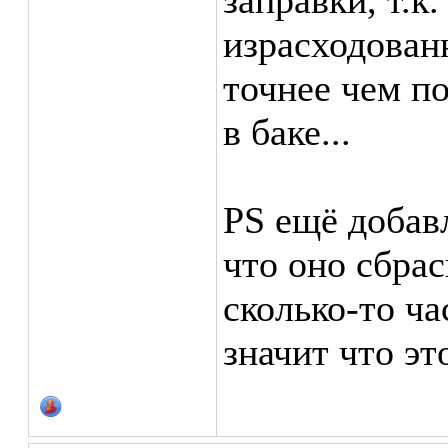
заправки, т.к
израсходованн
точнее чем п
в баке...
PS ещё добав
что оно сбра
сколько-то ча
значит что эт