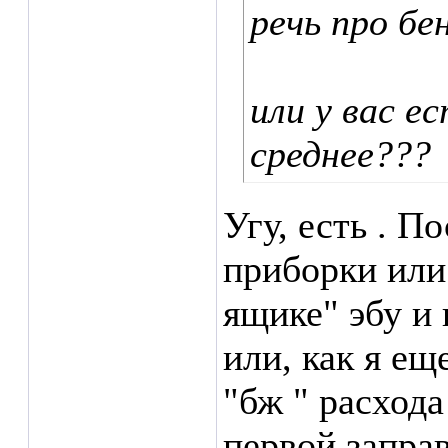
речь про бенз
или у вас е
среднее???
Угу, есть . П
приборки или
ящике" эбу и 
или, как я ещ
"бж " расхода
первой заправ