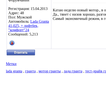
Форумчанин
Регистрация: 15.04.2013
Катаю неделю новый мотор., в о
Адрес: 48
Да., тянет с низов хорошо, разго
Пол: Мужской
Самый экономичный режим, в горо
Автомобиль:
Lada Granta
41-025, + лифтбек,
"комфорт"24
Сообщений: 5,213
Метки
lada granta
,
гранта
,
мотор гранты
,
лада гранта
,
тест-драйв 