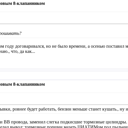
 новым 8-клапанником
прошивать?
м году договаривался, но не было времени, а осенью поставил ма
ю., что, да как...
 новым 8-клапанником
ывки, ровнее будет работать, бензин меньше станет кушать., ну и
 ВВ провода, заменил слегка подкисшие тормозные цилиндры. И 
Сделал вывод: тормозные поршни мазать ЦИАТИМом под пыльники