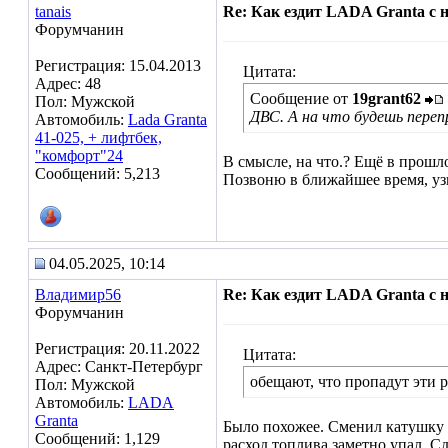
tanais
Re: Как ездит LADA Granta с
Форумчанин
Регистрация: 15.04.2013
Цитата:
Адрес: 48
Сообщение от
19grant62
Пол: Мужской
ДВС. А на что будешь пере
Автомобиль:
Lada Granta
41-025, + лифтбек,
"комфорт"24
В смысле, на что.? Ещё в прошло
Сообщений: 5,213
Позвоню в ближайшее время, узна
04.05.2025, 10:14
Владимир56
Re: Как ездит LADA Granta с
Форумчанин
Регистрация: 20.11.2022
Цитата:
Адрес: Санкт-Петербург
обещают, что пропадут эти р
Пол: Мужской
Автомобиль:
LADA
Granta
Было похожее. Сменил катушку и
Сообщений: 1,129
расход топлива заметно упал. 