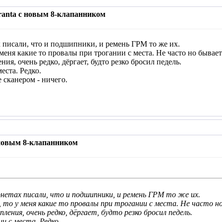
ranta с новым 8-клапанником
х писали, что и подшипники, и ремень ГРМ то же их.
 меня какие то провалы при трогании с места. Не часто но бывает 
я, очень редко, дёргает, будто резко бросил педель.
еста. Редко.
 сканером - ничего.
 новым 8-клапанником
нетах писали, что и подшипники, и ремень ГРМ то же их.
 то у меня какие то провалы при трогании с места. Не часто но
ления, очень редко, дёргает, будто резко бросил педель.
и с места. Редко.