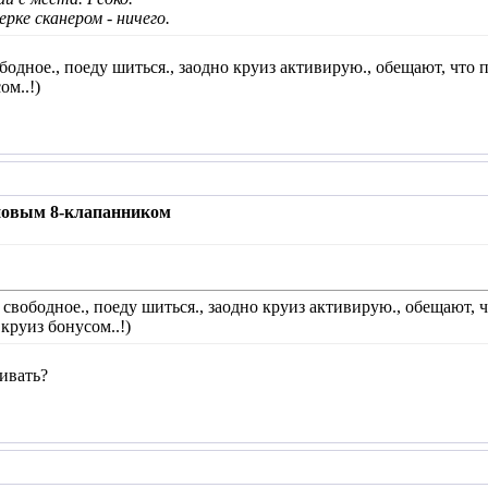
ерке сканером - ничего.
ободное., поеду шиться., заодно круиз активирую., обещают, что
ом..!)
 новым 8-клапанником
я свободное., поеду шиться., заодно круиз активирую., обещают, 
круиз бонусом..!)
ивать?