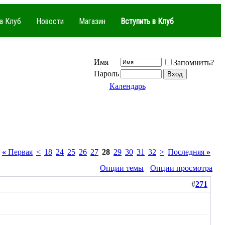
а Клуб
Новости
Магазин
Вступить в Клуб
Имя
Запомнить?
Пароль
Календарь
«
Первая
<
18
24
25
26
27
28
29
30
31
32
>
Последняя
»
Опции темы
Опции просмотра
#
271