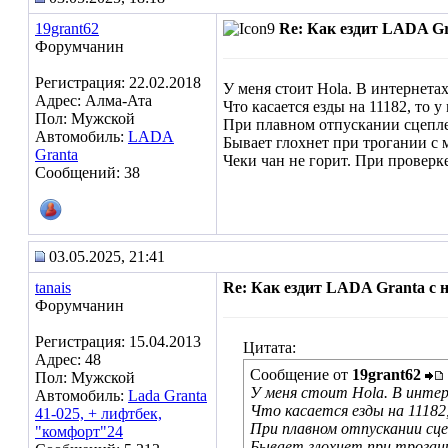
19grant62
Re: Как ездит LADA G
Форумчанин
Регистрация: 22.02.2018
У меня стоит Hola. В интернета
Адрес: Алма-Ата
Что касается езды на 11182, то у
Пол: Мужской
При плавном отпускании сцеплени
Автомобиль:
LADA
Бывает глохнет при трогании с м
Granta
Чеки чан не горит. При проверке
Сообщений: 38
03.05.2025, 21:41
tanais
Re: Как ездит LADA Granta с
Форумчанин
Регистрация: 15.04.2013
Цитата:
Адрес: 48
Сообщение от
19grant62
Пол: Мужской
У меня стоит Hola. В интер
Автомобиль:
Lada Granta
Что касается езды на 11182,
41-025, + лифтбек,
При плавном отпускании сцеп
"комфорт"24
Бывает глохнет при трогани