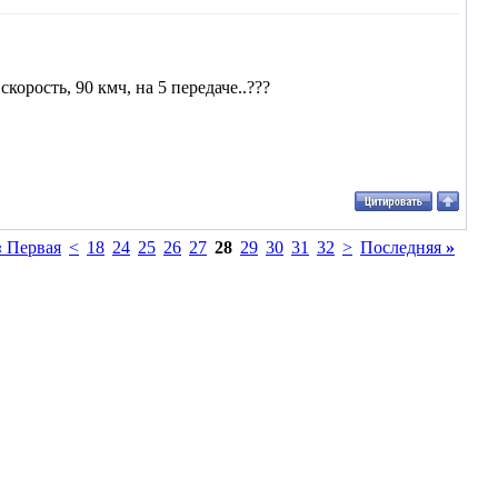
корость, 90 кмч, на 5 передаче..???
«
Первая
<
18
24
25
26
27
28
29
30
31
32
>
Последняя
»