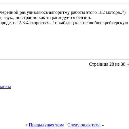
чередной раз удивляюсь алгоритму работы этого 182 мотора..?)
н, звук., но странно как то расходуется бензин..
де, на 2-3-4 скоростях...! и кабздец как не любит крейсерскую с
Страница 28 из 36
гранты
«
Предыдущая тема
|
Следующая тема
»