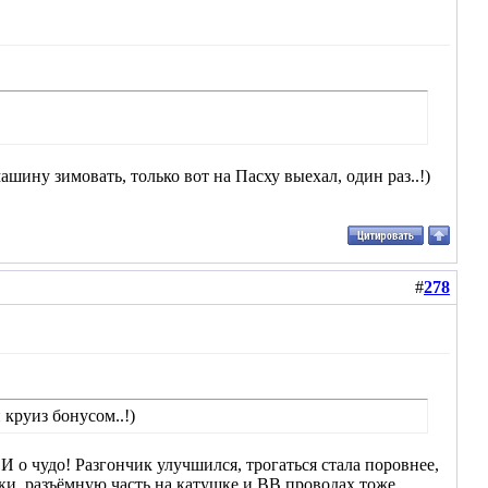
шину зимовать, только вот на Пасху выехал, один раз..!)
#
278
 круиз бонусом..!)
о чудо! Разгончик улучшился, трогаться стала поровнее,
, разъёмную часть на катушке и ВВ проводах тоже.