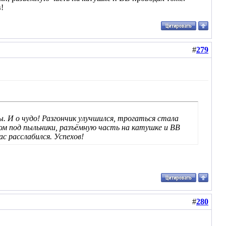
!
#
279
. И о чудо! Разгончик улучшился, трогаться стала
м под пыльники, разъёмную часть на катушке и ВВ
с расслабился. Успехов!
#
280