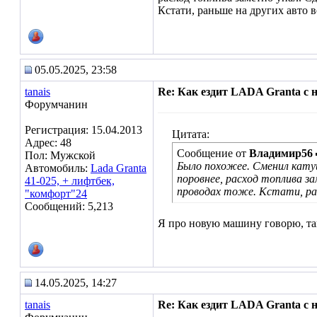
Кстати, раньше на других авто в
05.05.2025, 23:58
tanais
Re: Как ездит LADA Granta с
Форумчанин
Регистрация: 15.04.2013
Цитата:
Адрес: 48
Сообщение от
Владимир56
Пол: Мужской
Было похожее. Сменил катуш
Автомобиль:
Lada Granta
поровнее, расход топлива 
41-025, + лифтбек,
проводах тоже. Кстати, рань
"комфорт"24
Сообщений: 5,213
Я про новую машину говорю, тако
14.05.2025, 14:27
tanais
Re: Как ездит LADA Granta с