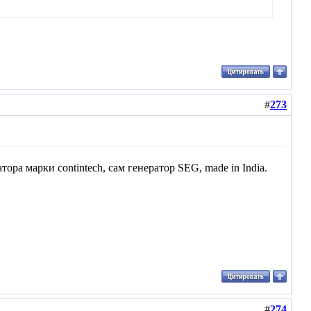
#
273
ора марки contintech, сам генератор SEG, made in India.
#
274