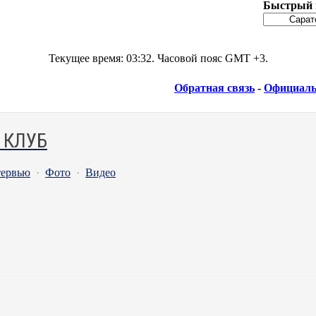
Быстрый 
Текущее время:
03:32
. Часовой пояс GMT +3.
Обратная связь
-
Официаль
 КЛУБ
ервью
·
Фото
·
Видео