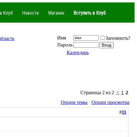
а Клуб
Новости
Магазин
Вступить в Клуб
Имя
Запомнить?
область
Пароль
Календарь
Страница 2 из 2
<
1
2
Опции темы
Опции просмотра
#
11