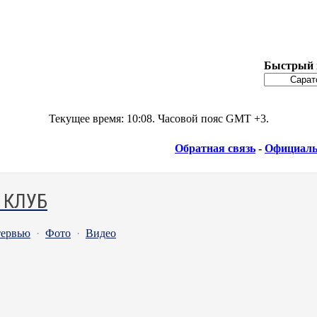
Быстрый 
Текущее время:
10:08
. Часовой пояс GMT +3.
Обратная связь
-
Официаль
 КЛУБ
ервью
·
Фото
·
Видео