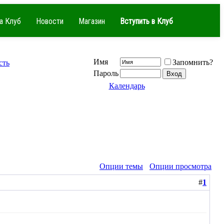
а Клуб
Новости
Магазин
Вступить в Клуб
Имя
Запомнить?
сть
Пароль
Календарь
Опции темы
Опции просмотра
#
1