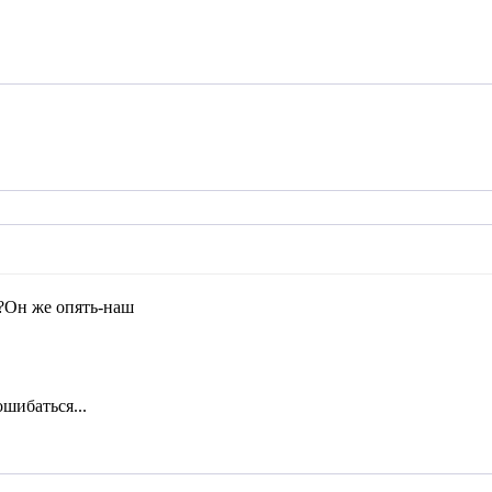
?Он же опять-наш
шибаться...