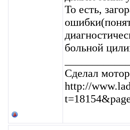
То есть, заго
ошибки(понят
диагностичес
больной цилин
___________
Сделал мотор
http://www.la
t=18154&pag