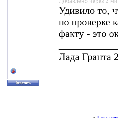
Добавлено через 2 м
Удивило то, 
по проверке 
факту - это о
___________
Лада Гранта 
«
Предыдущая