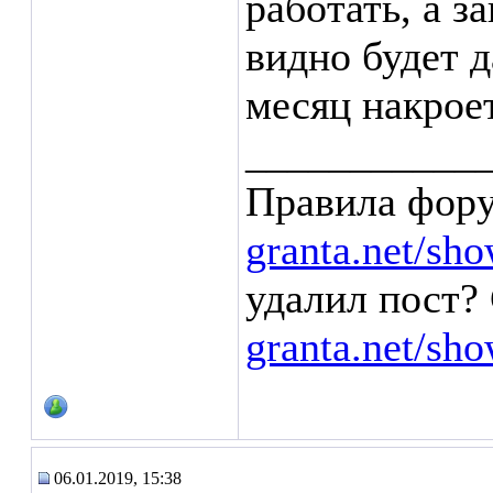
работать, а з
видно будет д
месяц накроет
___________
Правила фор
granta.net/sh
удалил пост? 
granta.net/sh
06.01.2019, 15:38