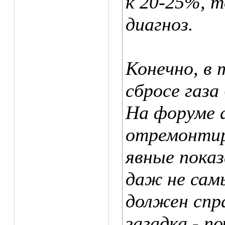
к 20-25%, 
диагноз.
Конечно, в 
сбросе газа
На форуме 
отремонтир
явные показ
даж не сам
должен спр
загадка - по