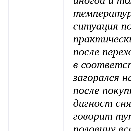
иногда и то
температур
ситуация по
практически
после перех
в соответс
загорался н
после покупк
дигност сня
говорит ту
половину вс