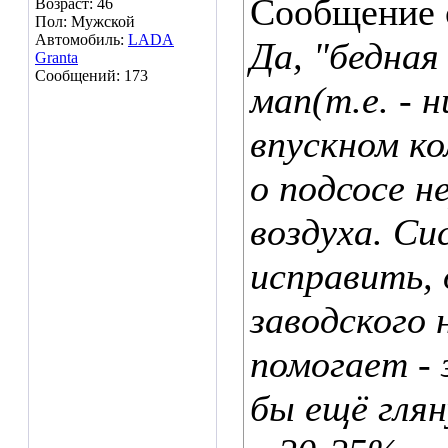
Сообщение
Возраст: 46
Пол: Мужской
Автомобиль:
LADA
Да, "бедная
Granta
Сообщений: 173
мап(т.е. - 
впускном к
о подсосе н
воздуха. С
исправить, 
заводского 
помогает -
бы ещё глян