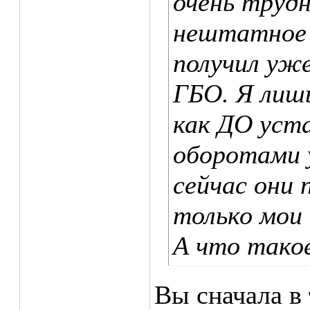
очень труд
нештатное 
получил уж
ГБО. Я лиш
как ДО уста
оборотами у
сейчас они
только мои
А что тако
Вы сначала в