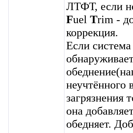
ЛТФТ, если н
F
uel
T
rim - 
коррекция.
Если система
обнаруживает
обеднение(на
неучтённого в
загрязнения 
она добавляет
обедняет. Доб