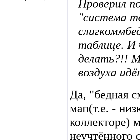
Проверил п
"система т
слигкоммбе
таблице. И
делать?!! 
воздуха идё
Да, "бедная 
мап(т.е. - ни
коллекторе) 
неучтённого 