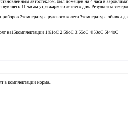
тановленным автостеклом, был помещен на 4 часа в аэроклимат
ствующего 11 часам утра жаркого летнего дня. Результаты замеро
приборов 2температура рулевого колеса 3температура обивки д
тоят на15комплектации 1!61oC 2!59oC 3!55oC 4!53oC 5!44oC
ят в комплектации норма...