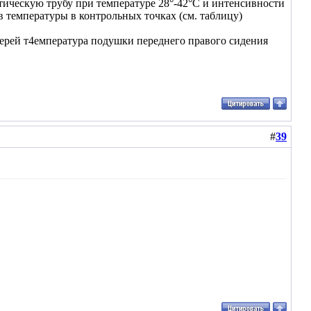
ическую трубу при температуре 28°-42°С и интенсивности
в температуры в контрольных точках (см. таблицу)
верей т4емпература подушки переднего правого сидения
#
39