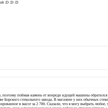
ой :D :D :D
о, поэтому поймав камень от впереди идущей машины обратился 
ве Борского стекольного завода. В магазине у них обычных стек
ированное в массе за 2 700. Сказали, что я могу выбрать любое, т.