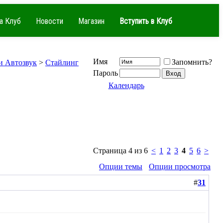
а Клуб
Новости
Магазин
Вступить в Клуб
Имя
Запомнить?
и Автозвук
>
Стайлинг
Пароль
Календарь
Страница 4 из 6
<
1
2
3
4
5
6
>
Опции темы
Опции просмотра
#
31