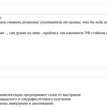
вали ставить резиновые уплотнители от калины, что бы вода зим
же ... сам думаю на зиму - пройтись там какимнить УФ стойким 
5комплектации предохраняют салон от выгорания
акрасного и ультрафиолетового излучения
жены замерзанию и запотеванию