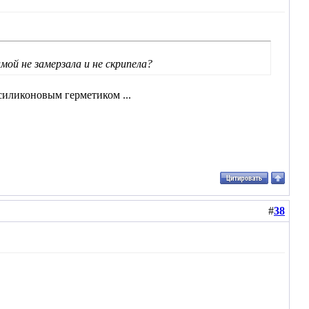
ой не замерзала и не скрипела?
силиконовым герметиком ...
#
38