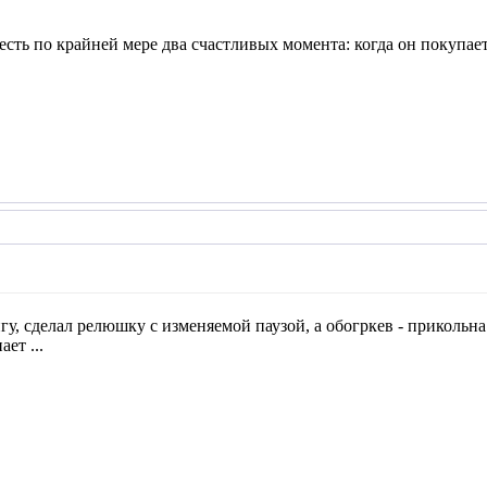
сть по крайней мере два счастливых момента: когда он покупае
игу, сделал релюшку с изменяемой паузой, а обогркев - прикольна )
ет ...