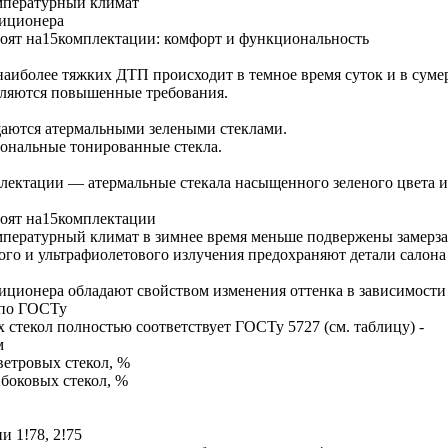
мпературный климат
диционера
тоят на15комплектации: комфорт и функциональность
иболее тяжких ДТП происходит в темное время суток и в сумерки
вляются повышенные требования.
аются атермальными зелеными стеклами.
иональные тонированные стекла.
плектации — атермальные стекала насыщенного зеленого цвета
тоят на15комплектации
пературный климат в зимнее время меньше подвержены замерз
го и ультрафиолетового излучения предохраняют детали салона 
иционера обладают свойством изменения оттенка в зависимости 
 по ГОСТу
стекол полностью соответствует ГОСТу 5727 (см. таблицу) -
м
ветровых стекол, %
боковых стекол, %
и 1!78, 2!75