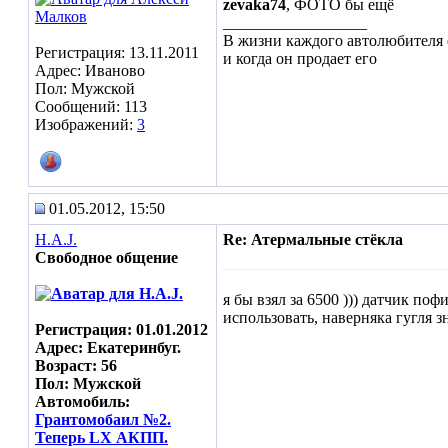
zevaka74
, ФОТО бы ещё
__________________
В жизни каждого автолюбителя е
Регистрация: 13.11.2011
и когда он продает его
Адрес: Иваново
Пол: Мужской
Сообщений: 113
Изображений:
3
01.05.2012, 15:50
H.A.J.
Re: Атермальные стёкла
Свободное общение
я бы взял за 6500 ))) датчик поф
использовать, наверняка гугля зна
Регистрация: 01.01.2012
Адрес: Екатеринбуг.
Возраст: 56
Пол: Мужской
Автомобиль:
Грантомобаил №2.
Теперь LX АКПП.