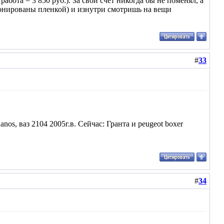
бота = 3 850 руб.). За свой счет никогда бы не поменял, а
 тонированы пленкой) и изнутри смотришь на вещи
#
33
Lanos, ваз 2104 2005г.в. Cейчас: Гранта и peugeot boxer
#
34