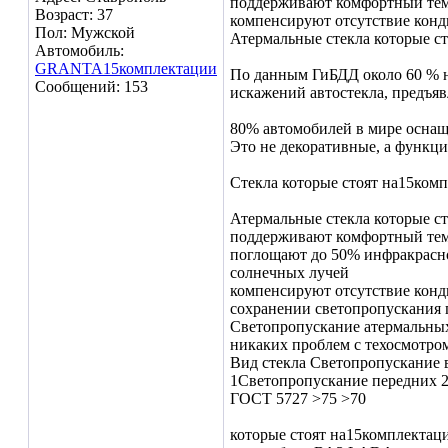
поддерживают комфортный те
Возраст: 37
компенсируют отсутствие кон
Пол: Мужской
Атермальные стекла которые с
Автомобиль:
GRANTA15комплектации
По данным ГиБДД около 60 % на
Сообщений: 153
искажений автостекла, предъя
80% автомобилей в мире оснащ
Это не декоративные, а функц
Стекла которые стоят на15ком
Атермальные стекла которые с
поддерживают комфортный тем
поглощают до 50% инфракрасно
солнечных лучей
компенсируют отсутствие конд
сохранении светопропускания
Светопропускание атермальных 
никаких проблем с техосмотро
Вид стекла Светопропускание 
1Светопропускание передних 2
ГОСТ 5727 >75 >70
которые стоят на15комплектаци