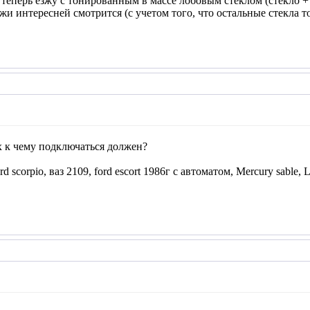
теперь езжу с тонированным в массе лобовым стеклом (стекло + ра
ужи интересней смотрится (с учетом того, что остальные стекла
х к чему подключаться должен?
rd scorpio, ваз 2109, ford escort 1986г с автоматом, Mercury sable, 