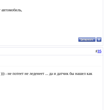
т автомобиль,
#
35
)) - не потеет не леденеет ... да и датчик бы нашел как