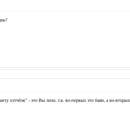
ешь?
анту хэтчбэк" - это Вы лихо, т.к. во-первых это баян, а во-втор