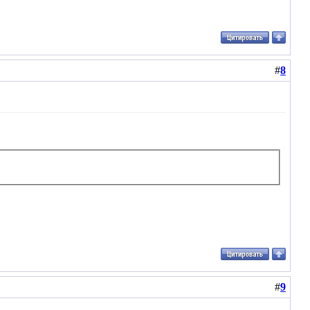
#
8
#
9