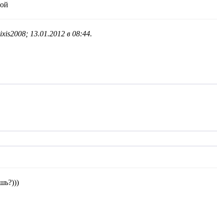
той
xis2008; 13.01.2012 в
08:44
.
шь?)))