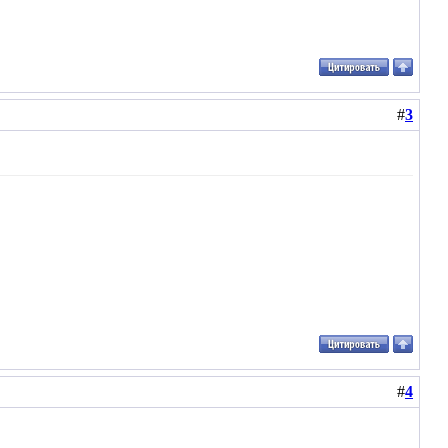
#
3
#
4