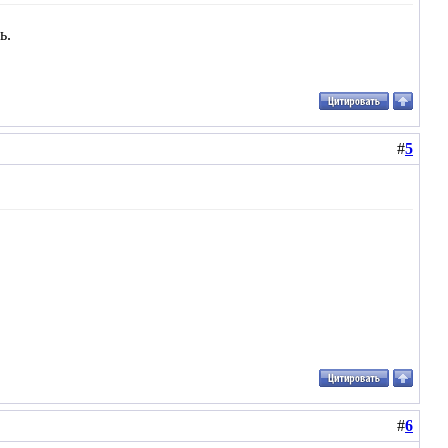
ь.
#
5
#
6