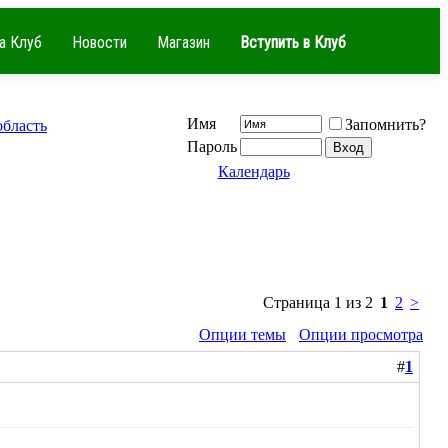
а Клуб
Новости
Магазин
Вступить в Клуб
Имя
Запомнить?
область
Пароль
Календарь
Страница 1 из 2
1
2
>
Опции темы
Опции просмотра
#
1