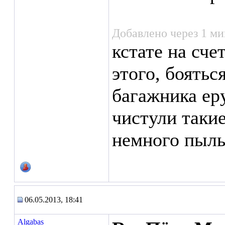
Добавлено через 1 ми
кстате на сче
этого, боятьс
багажника еру
чистули таки
немного пыл
06.05.2013, 18:41
Algabas