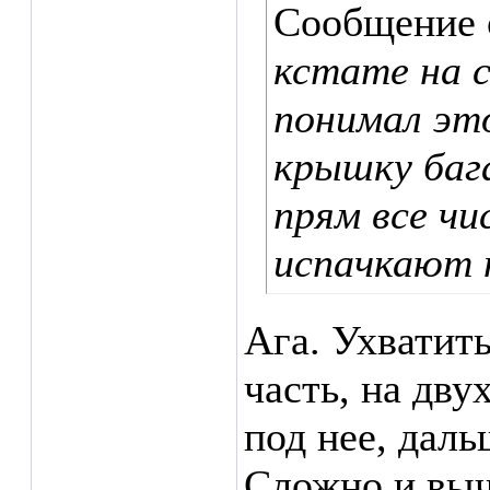
Сообщение
кстате на с
понимал это
крышку баг
прям все чи
испачкают 
Ага. Ухватит
часть, на дву
под нее, даль
Сложно и выч