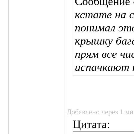
Сообщение
кстате на с
понимал это
крышку баг
прям все чи
испачкают 
Добавлено через 1 ми
Цитата: