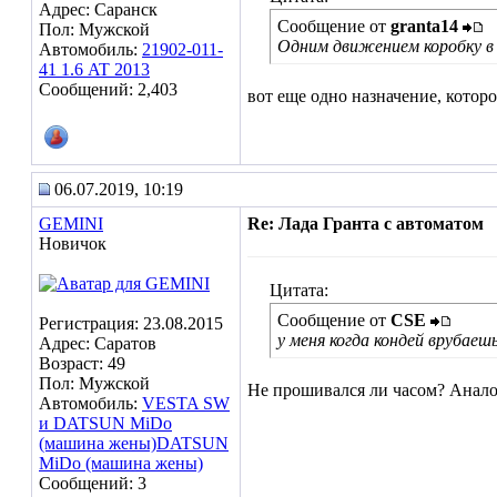
Адрес: Саранск
Сообщение от
granta14
Пол: Мужской
Одним движением коробку в 
Автомобиль:
21902-011-
41 1.6 AT 2013
Сообщений: 2,403
вот еще одно назначение, которо
06.07.2019, 10:19
GEMINI
Re: Лада Гранта с автоматом
Новичок
Цитата:
Сообщение от
CSE
Регистрация: 23.08.2015
у меня когда кондей врубаеш
Адрес: Саратов
Возраст: 49
Пол: Мужской
Не прошивался ли часом? Анало
Автомобиль:
VESTA SW
и DATSUN MiDo
(машина жены)DATSUN
MiDo (машина жены)
Сообщений: 3