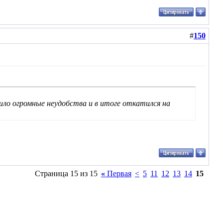
#
150
ло огромные неудобства и в итоге откатился на
Страница 15 из 15
«
Первая
<
5
11
12
13
14
15