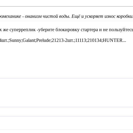
омеханике - онанизм чистой воды. Ещё и ускоряет износ коробки
х же суперреплик -уберите блокировку стартера и не пользуйтесь
4шт.;Sunny;Galant;Prelude;21213-2шт.;11113;210134;HUNTER...