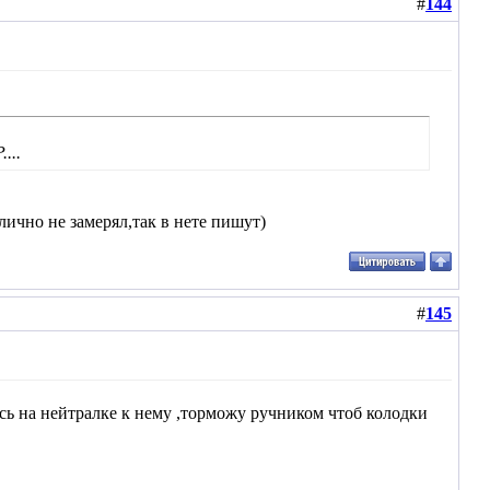
#
144
...
лично не замерял,так в нете пишут)
#
145
сь на нейтралке к нему ,торможу ручником чтоб колодки