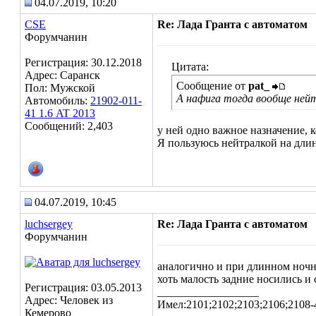
04.07.2019, 10:20
CSE
Re: Лада Гранта с автоматом
Форумчанин
Регистрация: 30.12.2018
Цитата:
Адрес: Саранск
Сообщение от
pat_
Пол: Мужской
А нафига тогда вообще ней
Автомобиль:
21902-011-
41 1.6 AT 2013
Сообщений: 2,403
у ней одно важное назначение, 
Я пользуюсь нейтралкой на длин
04.07.2019, 10:45
luchsergey
Re: Лада Гранта с автоматом
Форумчанин
аналогично и при длинном ночно
хоть малость задние носились и 
Регистрация: 03.05.2013
__________________
Адрес: Человек из
Имел:2101;2102;2103;2106;2108-
Кемерово