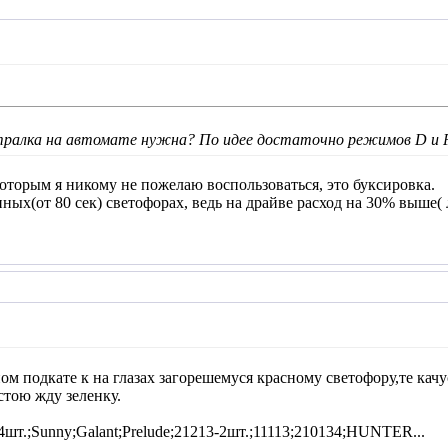
тралка на автомате нужна? По идее достаточно режимов D и P.
которым я никому не пожелаю воспользоваться, это буксировка.
ных(от 80 сек) светофорах, ведь на драйве расход на 30% выше( 
м подкате к на глазах загорешемуся красному светофору,те качу
стою жду зеленку.
4шт.;Sunny;Galant;Prelude;21213-2шт.;11113;210134;HUNTER...