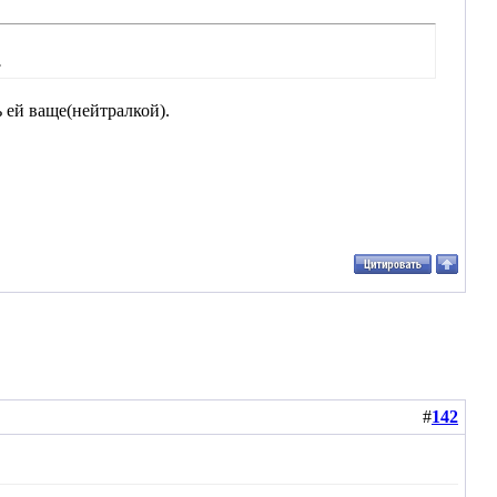
.
 ей ваще(нейтралкой).
#
142