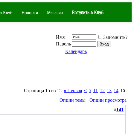
а Клуб
Новости
Магазин
Вступить в Клуб
Имя
Запомнить?
Пароль
Календарь
Страница 15 из 15
«
Первая
<
5
11
12
13
14
15
Опции темы
Опции просмотра
#
141