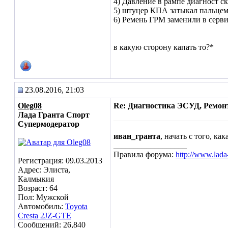
4) Давление в рампе диагност ск
5) штуцер КПА затыкал пальцем,
6) Ремень ГРМ заменили в сервис
в какую сторону капать то?*
23.08.2016, 21:03
Oleg08
Re: Диагностика ЭСУД, Ремон
Лада Гранта Спорт
Супермодератор
иван_гранта
, начать с того, к
__________________
Правила форума:
http://www.lada
Регистрация: 09.03.2013
Адрес: Элиста,
Калмыкия
Возраст: 64
Пол: Мужской
Автомобиль:
Toyota
Cresta 2JZ-GTE
Сообщений: 26,840