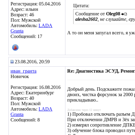
Регистрация: 05.04.2016
Цитата:
Адрес: ильин
Сообщение от
Oleg08
Возраст: 46
alesha2602
, не слушайте, ер
Пол: Мужской
Автомобиль:
LADA
Granta
А то он меня запугал всего, я уж
Сообщений: 17
23.08.2016, 20:59
иван_гранта
Re: Диагностика ЭСУД, Ремон
Новичок
Регистрация: 16.08.2016
Добрый день. Подскажите пожалу
Адрес: Екатеринбург
двоих, чистка форсунок за 2000
Возраст: 40
прикладываю..
Пол: Мужской
Автомобиль:
LADA
Добавлено через 12 минут
1) Пробовал отключать разъем Д
Granta
При отключении ДМРВ и 3ёх заво
Сообщений: 8
2) измерял сопротивление ДПКВ
3) обучение блока проводил путе