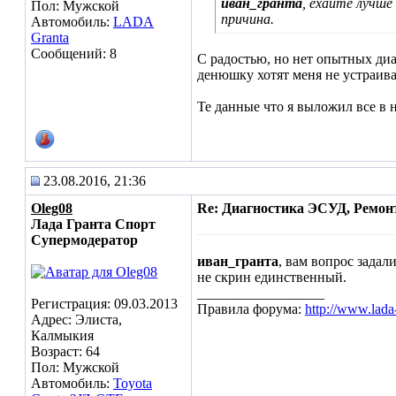
иван_гранта
, ехайте лучше
Пол: Мужской
причина.
Автомобиль:
LADA
Granta
Сообщений: 8
С радостью, но нет опытных диа
денюшку хотят меня не устраив
Те данные что я выложил все в
23.08.2016, 21:36
Oleg08
Re: Диагностика ЭСУД, Ремон
Лада Гранта Спорт
Супермодератор
иван_гранта
, вам вопрос задал
не скрин единственный.
__________________
Регистрация: 09.03.2013
Правила форума:
http://www.lada
Адрес: Элиста,
Калмыкия
Возраст: 64
Пол: Мужской
Автомобиль:
Toyota