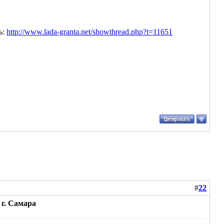
ь:
http://www.lada-granta.net/showthread.php?t=11651
#
22
г. Самара