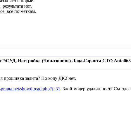
азал что в норме.
 результата нет.
е, все по меткам.
т ЭСУД, Настройка (Чип-тюнинг) Лада-Гаранта СТО Auto063 
акая прошивка залита? По ходу ДК2 нет.
-granta.net/showthread.php?t=31
. Злой модер удалил пост? См. здес