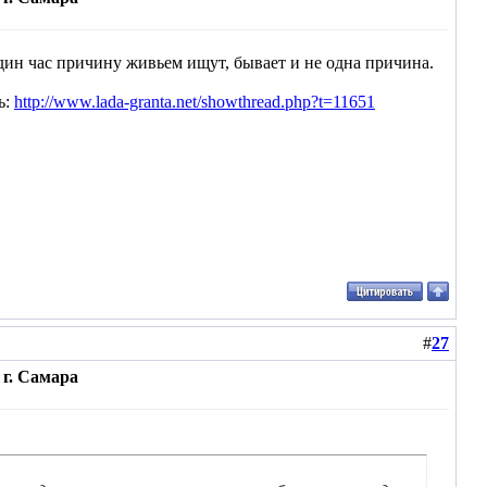
один час причину живьем ищут, бывает и не одна причина.
ь:
http://www.lada-granta.net/showthread.php?t=11651
#
27
г. Самара