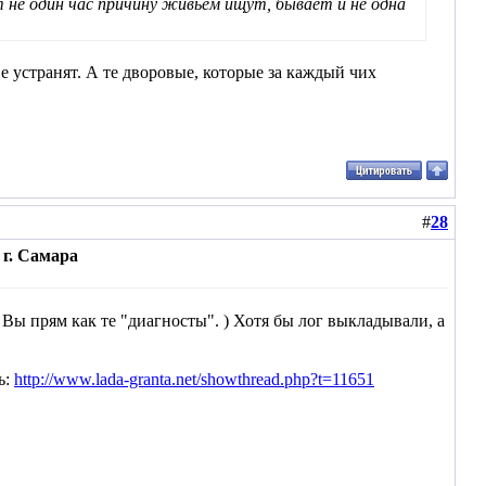
 не один час причину живьем ищут, бывает и не одна
е устранят. А те дворовые, которые за каждый чих
#
28
г. Самара
. Вы прям как те "диагносты". ) Хотя бы лог выкладывали, а
ь:
http://www.lada-granta.net/showthread.php?t=11651