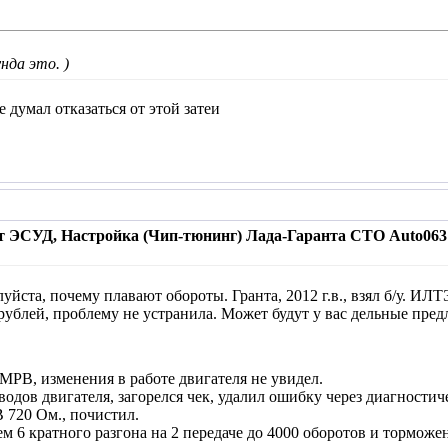
унда это. )
е думал отказаться от этой затеи
т ЭСУД, Настройка (Чип-тюнинг) Лада-Гаранта СТО Auto063 
йста, почему плавают обороты. Гранта, 2012 г.в., взял б/у. ИЛТ
 рублей, проблему не устранила. Может будут у вас дельные пр
МРВ, изменения в работе двигателя не увидел.
дов двигателя, загорелся чек, удалил ошибку через диагностиче
 720 Ом., почистил.
м 6 кратного разгона на 2 передаче до 4000 оборотов и торможен