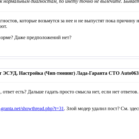
 к нормальным диагностам, по инету точно не вылечите. Бывает
гностов, которые возьмутся за нее и не выпустят пока причину н
ают.
 норме? Даже предположений нет?
т ЭСУД, Настройка (Чип-тюнинг) Лада-Гаранта СТО Auto063 
и, ответ есть? Дальше гадать просто смысла нет, если нет ответов
-granta.net/showthread.php?t=31
. Злой модер удалил пост? См. здес