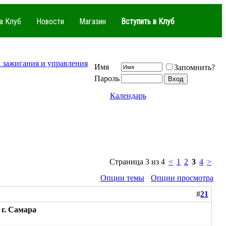
а Клуб
Новости
Магазин
Вступить в Клуб
 зажигания и управления
Имя
Запомнить?
Пароль
Календарь
Страница 3 из 4
<
1
2
3
4
>
Опции темы
Опции просмотра
#
21
г. Самара