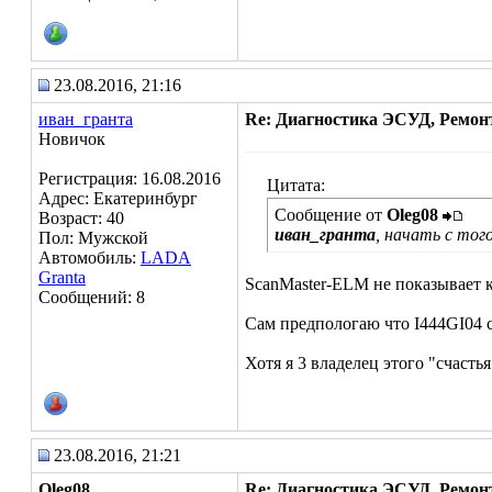
23.08.2016, 21:16
иван_гранта
Re: Диагностика ЭСУД, Ремон
Новичок
Регистрация: 16.08.2016
Цитата:
Адрес: Екатеринбург
Сообщение от
Oleg08
Возраст: 40
иван_гранта
, начать с тог
Пол: Мужской
Автомобиль:
LADA
Granta
ScanMaster-ELM не показывает к
Сообщений: 8
Сам предпологаю что I444GI04 
Хотя я 3 владелец этого "счасть
23.08.2016, 21:21
Oleg08
Re: Диагностика ЭСУД, Ремон