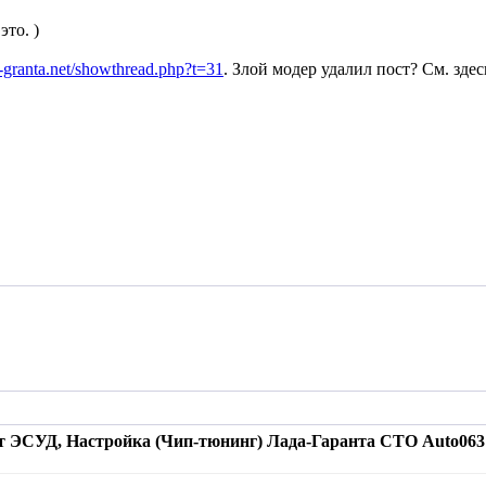
это. )
-granta.net/showthread.php?t=31
. Злой модер удалил пост? См. здес
т ЭСУД, Настройка (Чип-тюнинг) Лада-Гаранта СТО Auto063 