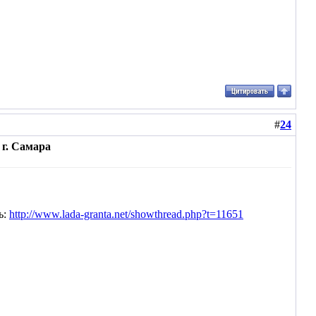
#
24
г. Самара
ь:
http://www.lada-granta.net/showthread.php?t=11651