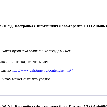
т ЭСУД, Настройка (Чип-тюнинг) Лада-Гаранта СТО Auto063 
о, какая прошивка залита? По ходу ДК2 нет.
акая прошивка, не считывает.
судя по
http://www.chiptuner.ru/content/ser_m74
я" и там может быть что угодно.
т ЭСУД, Настройка (Чип-тюнинг) Лада-Гаранта СТО Auto063 