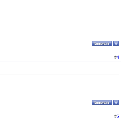
#
4
#
5