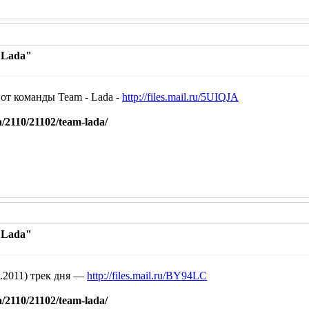
 Lada"
от команды Team - Lada -
http://files.mail.ru/5UIQJA
a/2110/21102/team-lada/
 Lada"
9.2011) трек дня —
http://files.mail.ru/BY94LC
a/2110/21102/team-lada/