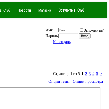
а Клуб
Новости
Магазин
Вступить в Клуб
Имя
Запомнить?
Пароль
Календарь
Страница 1 из 5
1
2
3
4
5
>
Опции темы
Опции просмотра