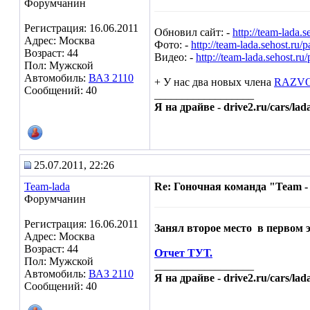
Форумчанин
Регистрация: 16.06.2011
Обновил сайт: -
http://team-lada.s
Адрес: Москва
Фото: -
http://team-lada.sehost.ru/
Возраст: 44
Видео: -
http://team-lada.sehost.ru
Пол: Мужской
Автомобиль:
ВАЗ 2110
+ У нас два новых члена
RAZVOl
Сообщений: 40
__________________
Я на драйве - drive2.ru/cars/lad
25.07.2011, 22:26
Team-lada
Re: Гоночная команда "Team -
Форумчанин
Регистрация: 16.06.2011
Занял второе место
в первом 
Адрес: Москва
Возраст: 44
Отчет ТУТ.
Пол: Мужской
__________________
Автомобиль:
ВАЗ 2110
Я на драйве - drive2.ru/cars/lad
Сообщений: 40