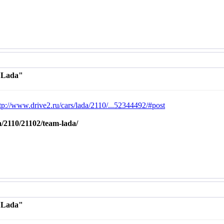
 Lada"
tp://www.drive2.ru/cars/lada/2110/...52344492/#post
a/2110/21102/team-lada/
 Lada"