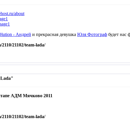
ehost.ru/about
page1
/page1
ution - Андрей
и прекрасная девушка
Юля Фотограф
будет нас 
a/2110/21102/team-lada/
 Lada"
этапе АДМ Мячково 2011
a/2110/21102/team-lada/