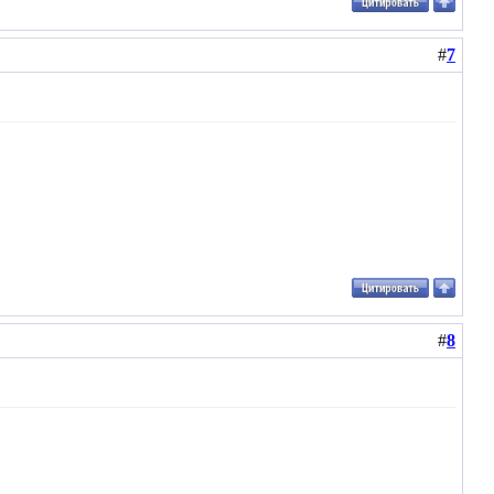
#
7
#
8