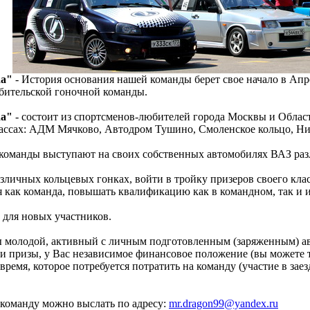
da"
- История основания нашей команды берет свое начало в Ап
бительской гоночной команды.
da"
- состоит из спортсменов-любителей города Москвы и Облас
рассах: АДМ Мячково, Автодром Тушино, Смоленское кольцо, Ниж
команды выступают на своих собственных автомобилях ВАЗ раз
зличных кольцевых гонках, войти в тройку призеров своего клас
ся как команда, повышать квалификацию как в командном, так и 
 для новых участников.
ы молодой, активный с личным подготовленным (заряженным) ав
ы и призы, у Вас независимое финансовое положение (вы можете т
время, которое потребуется потратить на команду (участие в зае
 команду можно выслать по адресу:
mr.dragon99@yandex.ru