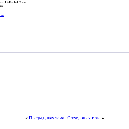
новая LADA 4x4 Urban!
т...
.net
«
Предыдущая тема
|
Следующая тема
»