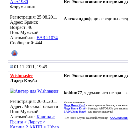
Alex1980
Re: Эксклюзивное интервью д
Форумчанин
Регистрация: 25.08.2011
Александроф
, до середины след
Адрес: Брянск
Возраст: 46
Пол: Мужской
Автомобиль:
ВАЗ 21074
Сообщений: 444
01.11.2011, 19:49
Wishmaster
Re: Эксклюзивное интервью д
Лидер Клуба
koldun77
, я думаю что не зря...
__________________
Регистрация: 26.01.2011
Что-то новенькое:
Лада Нива Клуб
- танки грязи не боятся, а также 
Адрес: Москва-Тольятти
Лада Веста Клуб
- будущее АВТОВАЗа уже наступае
Пол: Мужской
LADA Xray Клуб
- кто просил покруче?
Автомобиль:
Калина >
Все наши Клубы на одной странице -
www.ladaclub
Гранта > Ларгус >
Калина 2 АКПП > Urban