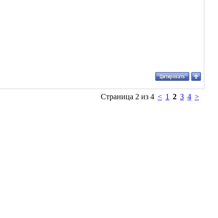
Страница 2 из 4
<
1
2
3
4
>