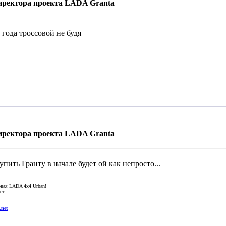
иректора проекта LADA Granta
 года троссовой не будя
иректора проекта LADA Granta
 купить Гранту в начале будет ой как непросто...
новая LADA 4x4 Urban!
т...
.net