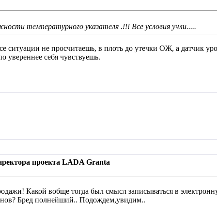
ности температурного указателя .!!! Все условия учли.....
е ситуации не просчитаешь, в плоть до утечки ОЖ, а датчик уро
о по увереннее себя чувствуешь.
иректора проекта LADA Granta
одажи! Какой вобще тогда был смысл записываться в электронну
онов? Бред полнейший.. Подождем,увидим..