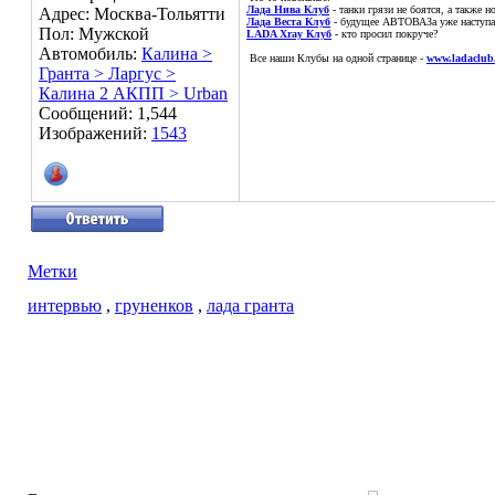
Лада Нива Клуб
- танки грязи не боятся, а также 
Адрес: Москва-Тольятти
Лада Веста Клуб
- будущее АВТОВАЗа уже наступае
Пол: Мужской
LADA Xray Клуб
- кто просил покруче?
Автомобиль:
Калина >
Все наши Клубы на одной странице -
www.ladaclub
Гранта > Ларгус >
Калина 2 АКПП > Urban
Сообщений: 1,544
Изображений:
1543
Метки
интервью
,
груненков
,
лада гранта