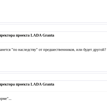
иректора проекта LADA Granta
танется "по наследству" от предшественников, или будет другой?
иректора проекта LADA Granta
орме"...