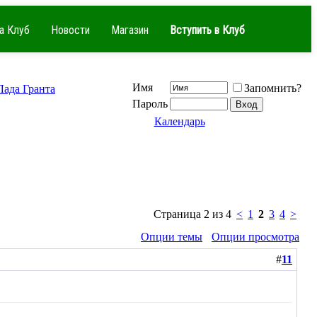
а Клуб
Новости
Магазин
Вступить в Клуб
Имя
Запомнить?
ада Гранта
Пароль
Календарь
Страница 2 из 4
<
1
2
3
4
>
Опции темы
Опции просмотра
#
11