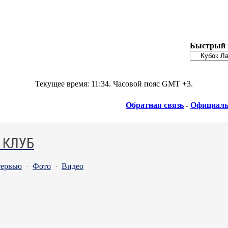
Быстрый 
Текущее время:
11:34
. Часовой пояс GMT +3.
Обратная связь
-
Официаль
 КЛУБ
ервью
·
Фото
·
Видео