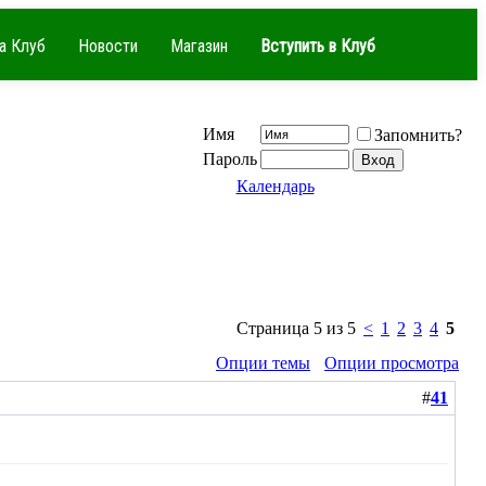
а Клуб
Новости
Магазин
Вступить в Клуб
Имя
Запомнить?
Пароль
Календарь
Страница 5 из 5
<
1
2
3
4
5
Опции темы
Опции просмотра
#
41