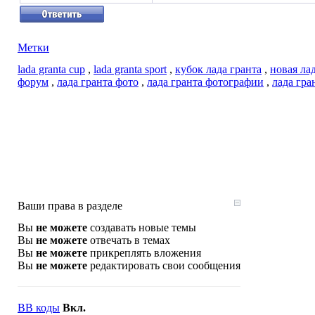
Метки
lada granta cup
,
lada granta sport
,
кубок лада гранта
,
новая ла
форум
,
лада гранта фото
,
лада гранта фотографии
,
лада гра
Ваши права в разделе
Вы
не можете
создавать новые темы
Вы
не можете
отвечать в темах
Вы
не можете
прикреплять вложения
Вы
не можете
редактировать свои сообщения
BB коды
Вкл.