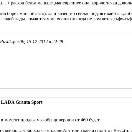
.. + расход бенза меньше ,маневреннее она, короче тачка доволь
она борет многие авто), да и качество сейчас подтягивается...,ли
 людей лады ломаются у меня они никогда не ломаются,тьфу-тьфу-т
ustik-pustik; 15.12.2012 в
22:28
.
 LADA Granta Sport
в момент продаж у якобы дилеров и от 460 будет...
ять выбор...турбо кольт от раллиАрт или гранта спорт от Ваз...(и