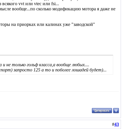
якого vvt или vtec или fsi...
смысле вообще...по сколько модификацию мотора я даже не
моторы на приорках или калинах уже "заводской"
 и не только гольф класса,а вообще любых....
 спорт) запросто 125 а то и поболее лошадей будет)...
#
43