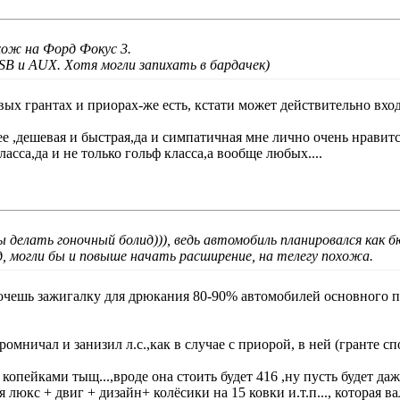
хож на Форд Фокус 3.
SB и AUX. Хотя могли запихать в бардачек
)
х грантах и приорах-же есть, кстати может действительно вход 
е ,дешевая и быстрая,да и симпатичная мне лично очень нравитс
сса,да и не только гольф класса,а вообще любых....
 делать гоночный болид))), ведь автомобиль планировался как 
д, могли бы и повыше начать расширение, на телегу похожа.
хочешь зажигалку для дрюкания 80-90% автомобилей основного п
мничал и занизил л.с.,как в случае с приорой, в ней (гранте спо
 копейками тыщ...,вроде она стоить будет 416 ,ну пусть будет да
я люкс + двиг + дизайн+ колёсики на 15 ковки и.т.п..., которая в