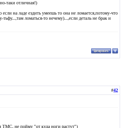
но-таки отличная!)
бо если на ладе ездить умеешь то она не ломается,потому-что
ьфу...,там ломаться-то нечему)...,если деталь не брак и
#
42
ли ТМС, не пойму "от куда ноги растут")