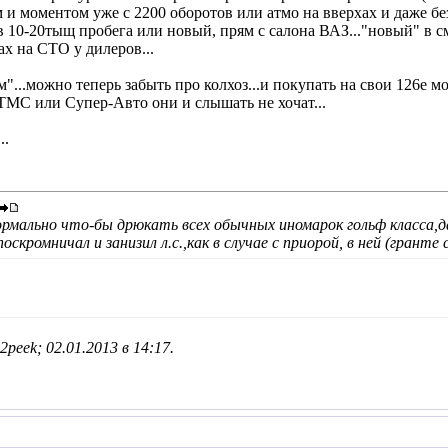
и моментом уже с 2200 оборотов или атмо на вверхах и даже без вс
в 10-20тыщ пробега или новый, прям с салона ВАЗ..."новый" в 
ах на СТО у дилеров...
м"...можно теперь забыть про колхоз...и покупать на свои 126е 
 ТМС или Супер-Авто они и слышать не хочат...
..
нормально что-бы дрюкать всех обычных иномарок гольф класса,да
скромничал и занизил л.с.,как в случае с приорой, в ней (гранте
2peek; 02.01.2013 в
14:17
.