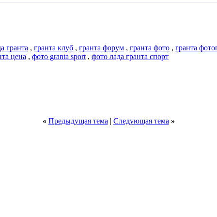
да гранта
,
гранта клуб
,
гранта форум
,
гранта фото
,
гранта фото
нта цена
,
фото granta sport
,
фото лада гранта спорт
«
Предыдущая тема
|
Следующая тема
»