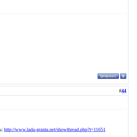
#
44
ь:
http://www.lada-granta.net/showthread.php?t=11651