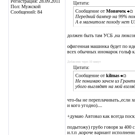
Регистрация: 28.09.2011
Цитата:
Пол: Мужской
Сообщение от
Мовичек
Сообщений: 84
Передний бампер на 99% по
А в магнитоле походу нет U
должен быть там УСБ ,на люксовы
офигенная машинка будет по иде
всех обычных иномарок гольф кла
Добавлено через 10 минут
Цитата:
Сообщение от
kilmas
Не понимаю зачем из Гранты
убого выглядят на мой взгля
что-бы не переплачивать.,если 
и кого угодно)....
+думаю Автоваз как всегда поскро
подытожу) грубо говоря за 400 с
и.т.п ,короче вариант исполнени