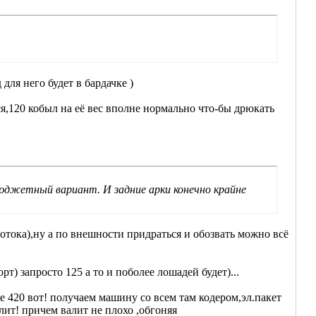
для него будет в бардачке )
я,120 кобыл на её вес вполне нормально что-бы дрюкать
бюджетный вариант. И задние арки конечно крайне
отока),ну а по внешности придраться и обозвать можно всё
рт) запросто 125 а то и поболее лошадей будет)...
же 420 вот! получаем машину со всем там кодером,эл.пакет
алит! причем валит не плохо ,обгоняя