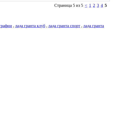
Страница 5 из 5
<
1
2
3
4
5
графии
,
лада гранта клуб
,
лада гранта спорт
,
лада гранта