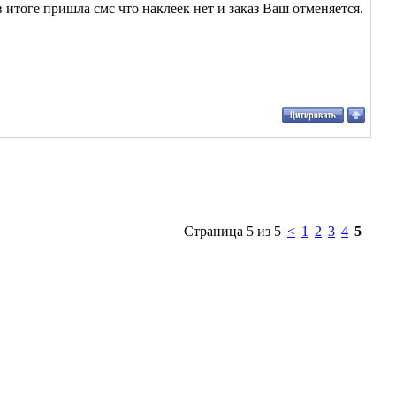
итоге пришла смс что наклеек нет и заказ Ваш отменяется.
Страница 5 из 5
<
1
2
3
4
5