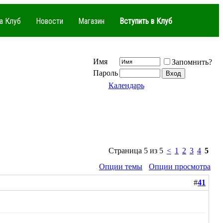
а Клуб
Новости
Магазин
Вступить в Клуб
Имя
Запомнить?
Пароль
Календарь
Страница 5 из 5
<
1
2
3
4
5
Опции темы
Опции просмотра
#
41