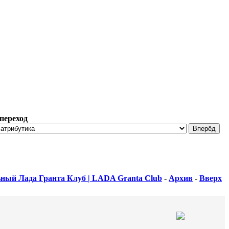
переход
ный Лада Гранта Клуб | LADA Granta Club
-
Архив
-
Вверх