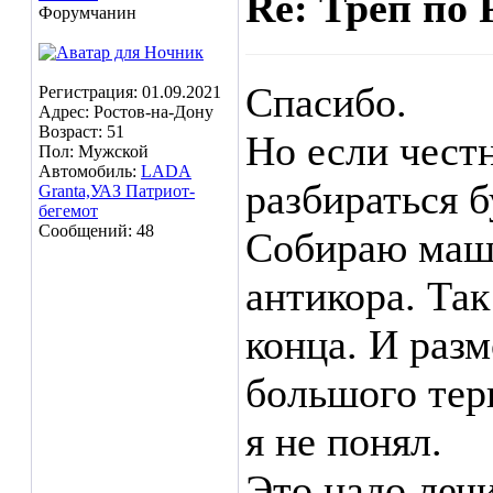
Re: Трёп по 
Форумчанин
Спасибо.
Регистрация: 01.09.2021
Адрес: Ростов-на-Дону
Возраст: 51
Но если чест
Пол: Мужской
Автомобиль:
LADA
разбираться б
Granta,УАЗ Патриот-
бегемот
Сообщений: 48
Собираю маш
антикора. Так
конца. И разм
большого тер
я не понял.
Это надо леч