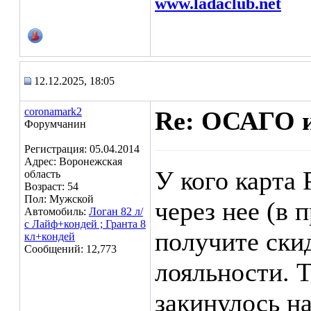
www.ladaclub.net
12.12.2025, 18:05
coronamark2
Re: ОСАГО и
Форумчанин
Регистрация: 05.04.2014
Адрес: Воронежская
У кого карта
область
Возраст: 54
Пол: Мужской
через нее (в 
Автомобиль:
Логан 82 л/
с Лайф+кондей ; Гранта 8
получите скид
кл+кондей
Сообщений: 12,773
лояльности. Т
закинулось на