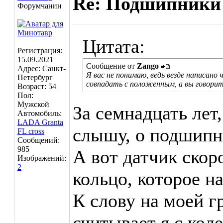
Re: Подшипники 
Форумчанин
Цитата:
Регистрация:
15.09.2021
Сообщение от
Zango
Адрес: Санкт-
Я вас не понимаю, ведь везде написан
Петербург
совпадать с положенным, а вы говори
Возраст: 54
Пол:
Мужской
За семнадцать лет
Автомобиль:
LADA Granta
слышу, о подшипн
FL cross
Сообщений:
985
А вот датчик ско
Изображений:
2
кольцо, которое н
К слову на моей гр
считывает я с кол