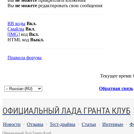
Вы
не можете
прикреплять вложения
Вы
не можете
редактировать свои сообщения
BB коды
Вкл.
Смайлы
Вкл.
[IMG]
код
Вкл.
HTML код
Выкл.
Правила форума
Текущее время:
Обратная связь
ОФИЦИАЛЬНЫЙ ЛАДА ГРАНТА КЛУБ
Новости
·
Отзывы
·
Тест-драйвы
·
Статьи
·
Интервью
·
Ф
Официальный Лада Гранта Клуб