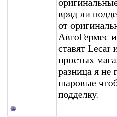
оригинальные
вряд ли подд
от оригиналь
АвтоГермес и 
ставят Lecar 
простых магаз
разница я не
шаровые чтобы
подделку.