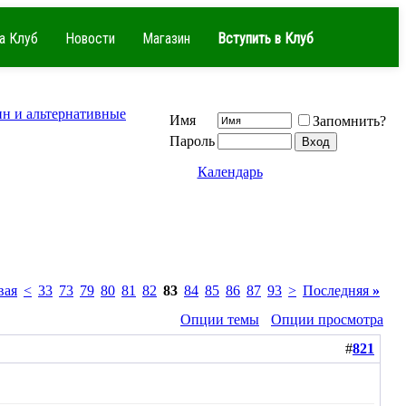
а Клуб
Новости
Магазин
Вступить в Клуб
ин и альтернативные
Имя
Запомнить?
Пароль
Календарь
вая
<
33
73
79
80
81
82
83
84
85
86
87
93
>
Последняя
»
Опции темы
Опции просмотра
#
821