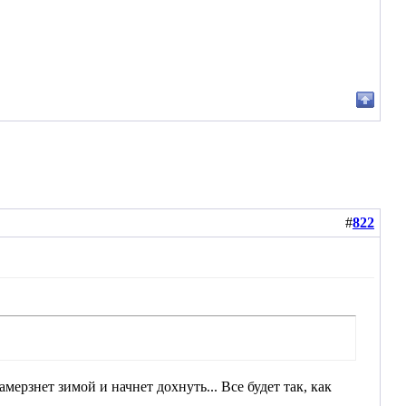
#
822
амерзнет зимой и начнет дохнуть... Все будет так, как