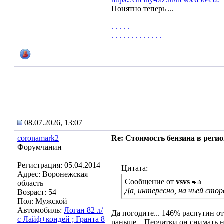
Понятно теперь ...
__________________
.
.
.
.
.
.
.
.
.
.
.
.
.
.
.
.
.
.
08.07.2026, 13:07
coronamark2
Re: Стоимость бензина в регион
Форумчанин
Регистрация: 05.04.2014
Цитата:
Адрес: Воронежская
Сообщение от
vsvs
область
Да, интересно, на чьей сто
Возраст: 54
Пол: Мужской
Автомобиль:
Логан 82 л/
Да погодите... 146% распутин отд
с Лайф+кондей ; Гранта 8
раньше... Перчатки он снимать