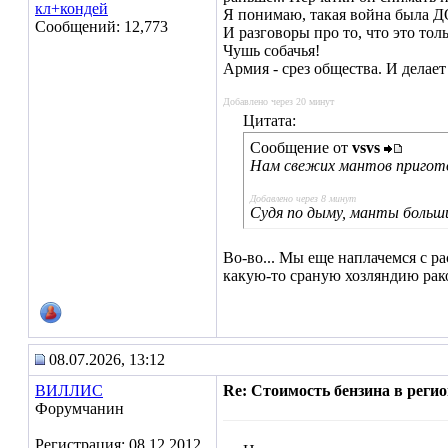
кл+кондей
Я понимаю, такая война была ДО
Сообщений: 12,773
И разговоры про то, что это то
Чушь собачья!
Армия - срез общества. И делает 
Добавлено через 20 минут
Цитата:
Сообщение от
vsvs
Нам свежих мантов пригото
Добавлено через 8 минут
Судя по дыму, манты больши
Во-во... Мы еще наплачемся с ра
какую-то сраную хозляндию рако
08.07.2026, 13:12
ВИЛЛИС
Re: Стоимость бензина в регион
Форумчанин
Регистрация: 08.12.2012