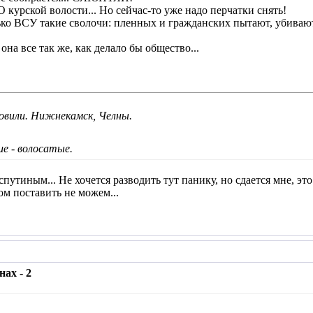
 курской волости... Но сейчас-то уже надо перчатки снять!
лько ВСУ такие сволочи: пленных и гражданских пытают, убивают
она все так же, как делало бы общество...
вили. Нижнекамск, Челны.
е - волосатые.
спутиным... Не хочется разводить тут панику, но сдается мне, это
м поставить не можем...
ах - 2