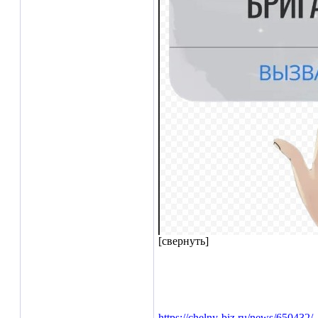
[свернуть]
https://chelny-biz.ru/news/650432/