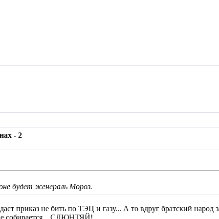
ах - 2
роне будет женераль Мороз.
аст приказ не бить по ТЭЦ и газу... А то вдруг братский народ з
 не собирается... СЛЮНТЯЙ!