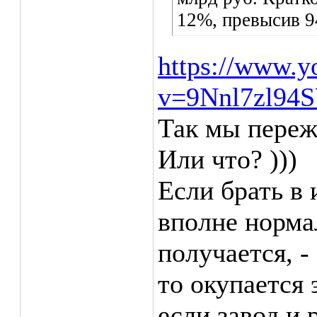
12%, превысив 9
https://www.y
v=9Nnl7zl94
Так мы переж
Или что? )))
Если брать в 
вполне нормал
получается, -
то окупается 
если завод и 