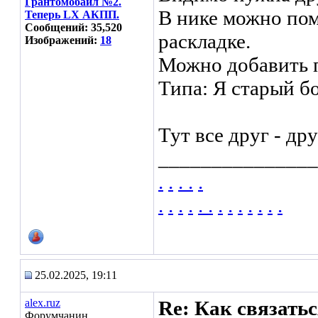
Грантомобаил №2.
В нике можно пом
Теперь LX АКПП.
Сообщений: 35,520
раскладке.
Изображений:
18
Можно добавить п
Типа: Я старый боб
Тут все друг - дру
_______________
.
.
.
.
.
.
.
.
.
.
.
.
.
.
.
.
.
.
25.02.2025, 19:11
alex.ruz
Re: Как связать
Форумчанин