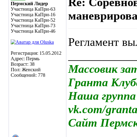
Re: Соревно
Пермский Лидер
Участница КаПри-63
маневрирован
Участница КаПри-16
Участница КаПри-52
Участница КаПри-73
Участница КаПри-46
Регламент в
___________
Регистрация: 15.05.2012
Адрес: Пермь
Возраст: 38
Массовик за
Пол: Женский
Сообщений: 778
Гранта Клуб
Наша группа
vk.com/grant
Сайт Пермско